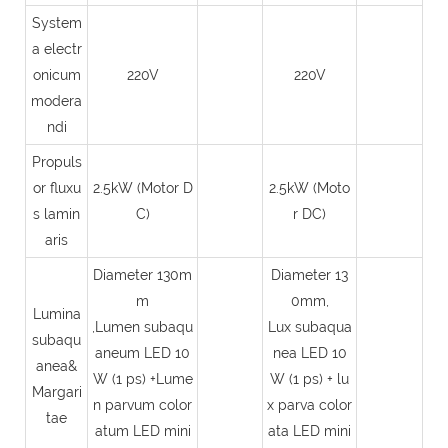
System
a electr
onicum
220V
220V
modera
ndi
Propuls
or fluxu
2.5kW (Motor D
2.5kW (Moto
s lamin
C)
r DC)
aris
Diameter 130m
Diameter 13
m
0mm,
Lumina
,Lumen subaqu
Lux subaqua
subaqu
aneum LED 10
nea LED 10
anea&
W (1 ps) +Lume
W (1 ps) + lu
Margari
n parvum color
x parva color
tae
atum LED mini
ata LED mini