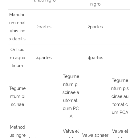
nigro
Manubri
um chal
2partes
2partes
ybis ino
xidabilis
Orificiu
m aqua
4partes
4partes
ticum
Tegume
Tegume
ntum pi
Tegume
ntum pis
scinae a
ntum pi
cinae au
utomati
scinae
tomatic
cum PC
um PCA
A
Method
Valva el
Valva el
us ingre
Valva sphaer