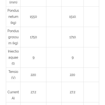
(mm)
Pondus
netum
1550
1510
(kg)
Pondus
grossu
1750
1710
m (kg)
Iniectio
aquae
9
9
(t)
Tensio
220
220
(V)
Current
27.2
27.2
A)