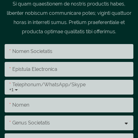
Si quam quaestionem de nostris productis habes,
libenter nobiscum communicare potes; viginti quattuor
horas in interreti sumus. Pretium praeferentiale et
producta optimae qualitatis tibi offerimus.
Nomen Societatis
Epistula Electronica
Telephonum/whatsApp/skype
+1
Nomen
Genus Societatis