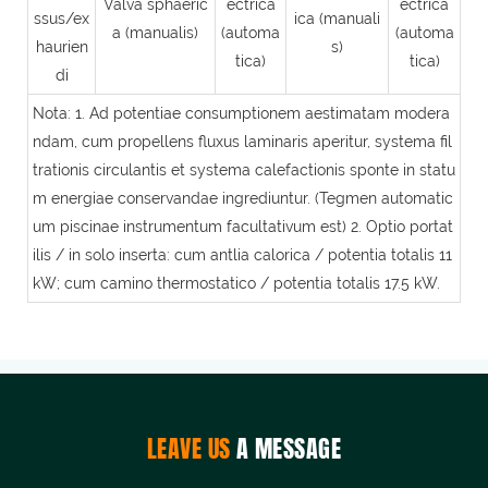
Valva sphaeric
ectrica
ectrica
ssus/ex
ica (manuali
a (manualis)
(automa
(automa
haurien
s)
tica)
tica)
di
Nota: 1. Ad potentiae consumptionem aestimatam modera
ndam, cum propellens fluxus laminaris aperitur, systema fil
trationis circulantis et systema calefactionis sponte in statu
m energiae conservandae ingrediuntur. (Tegmen automatic
um piscinae instrumentum facultativum est) 2. Optio portat
ilis / in solo inserta: cum antlia calorica / potentia totalis 11
kW; cum camino thermostatico / potentia totalis 17.5 kW.
LEAVE US
A MESSAGE