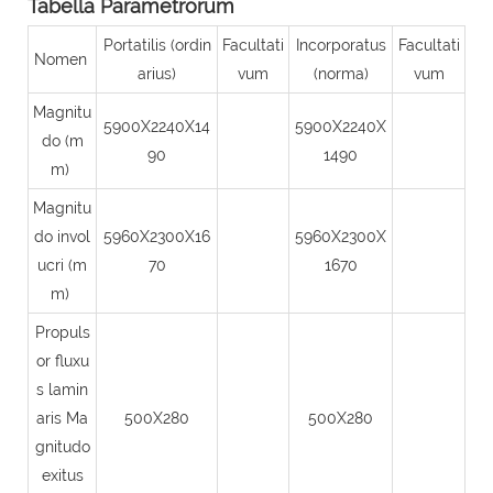
Tabella Parametrorum
Portatilis (ordin
Facultati
Incorporatus
Facultati
Nomen
arius)
vum
(norma)
vum
Magnitu
5900X2240X14
5900X2240X
do (m
90
1490
m)
Magnitu
do invol
5960X2300X16
5960X2300X
ucri (m
70
1670
m)
Propuls
or fluxu
s lamin
aris Ma
500X280
500X280
gnitudo
exitus