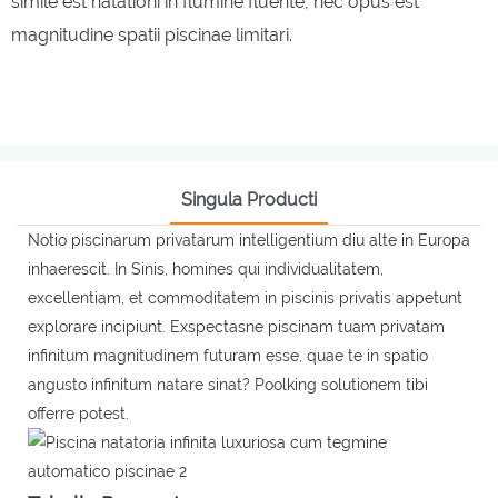
simile est natationi in flumine fluente, nec opus est
magnitudine spatii piscinae limitari.
Singula Producti
Notio piscinarum privatarum intelligentium diu alte in Europa
inhaerescit. In Sinis, homines qui individualitatem,
excellentiam, et commoditatem in piscinis privatis appetunt
explorare incipiunt. Exspectasne piscinam tuam privatam
infinitum magnitudinem futuram esse, quae te in spatio
angusto infinitum natare sinat? Poolking solutionem tibi
offerre potest.