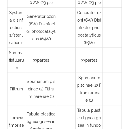
0.2W (23 ps)
0.2W (23 ps)
System
Generator oz
Generator ozon
a disinf
oni (6W) Disi
i (6W) Disinfect
ectioni
nfector phot
or photocatalyt
s/sterili
ocatalyticus
icus (69W)
sationis
(69W)
Summa
fistularu
33partes
33partes
m
Spumarium
Spumarium pis
piscinae (2) F
Filtrum
cinae (2) Filtru
iltrum arena
m harenae (1)
e (1)
Tabula plasti
Tabula plastica
Lamina
ca lignea gri
lignea grisea in
fimbriae
sea in fundo
fundo nigro