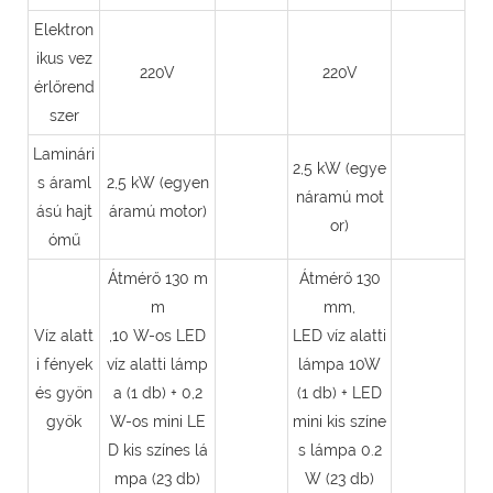
Elektron
ikus vez
220V
220V
érlőrend
szer
Laminári
2,5 kW (egye
s áraml
2,5 kW (egyen
náramú mot
ású hajt
áramú motor)
or)
ómű
Átmérő 130 m
Átmérő 130
m
mm,
Víz alatt
,10 W-os LED
LED víz alatti
i fények
víz alatti lámp
lámpa 10W
és gyön
a (1 db) + 0,2
(1 db) + LED
gyök
W-os mini LE
mini kis színe
D kis színes lá
s lámpa 0.2
mpa (23 db)
W (23 db)