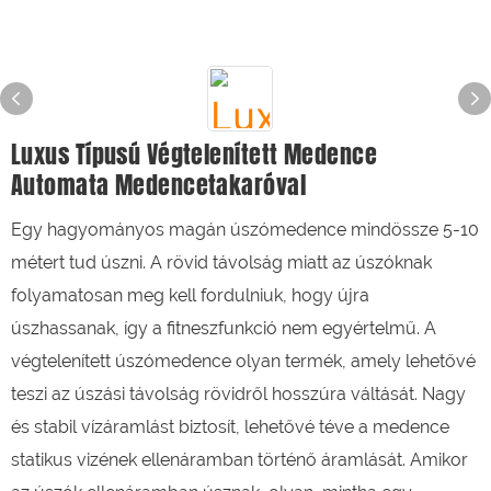
Luxus Típusú Végtelenített Medence
Automata Medencetakaróval
Egy hagyományos magán úszómedence mindössze 5-10
métert tud úszni. A rövid távolság miatt az úszóknak
folyamatosan meg kell fordulniuk, hogy újra
úszhassanak, így a fitneszfunkció nem egyértelmű. A
végtelenített úszómedence olyan termék, amely lehetővé
teszi az úszási távolság rövidről hosszúra váltását. Nagy
és stabil vízáramlást biztosít, lehetővé téve a medence
statikus vizének ellenáramban történő áramlását. Amikor