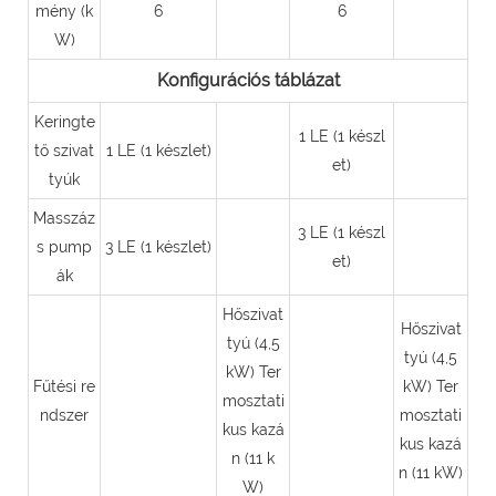
mény (k
6
6
W)
Konfigurációs táblázat
Keringte
1 LE (1 készl
tő szivat
1 LE (1 készlet)
et)
tyúk
Masszáz
3 LE (1 készl
s pump
3 LE (1 készlet)
et)
ák
Hőszivat
Hőszivat
tyú (4,5
tyú (4,5
kW) Ter
Fűtési re
kW) Ter
mosztati
ndszer
mosztati
kus kazá
kus kazá
n (11 k
n (11 kW)
W)