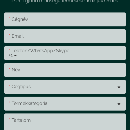
és a legjobb minőségű termékeket kínáljuk Önnek.
Cégnév
Email
Telefon/WhatsApp/Skype
+1
Név
Cégtípus
Termékkategória
Tartalom