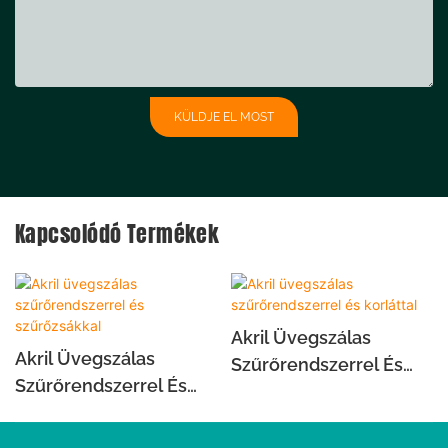
KÜLDJE EL MOST
Kapcsolódó Termékek
Akril Üvegszálas
Akril Üvegszálas
Szűrőrendszerrel És
Szűrőrendszerrel És
Korláttal
Szűrőzsákkal