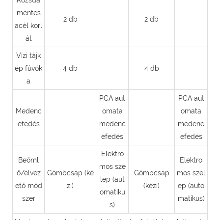
mentes
2 db
2 db
acél korl
át
Vízi tájk
ép fúvók
4 db
4 db
a
PCA aut
PCA aut
Medenc
omata
omata
efedés
medenc
medenc
efedés
efedés
Elektro
Beöml
Elektro
mos sze
ő/elvez
Gömbcsap (ké
Gömbcsap
mos szel
lep (aut
ető mód
zi)
(kézi)
ep (auto
omatiku
szer
matikus)
s)