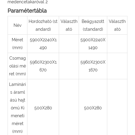
Paramétertábla
Hordozható (st
Választh
Beágyazott
Választh
Név
andard)
ató
(standard)
ató
Méret
5900X2240X1
5900X2240X
(mm)
490
1490
Csomag
5960X2300X1
5960X2300X
olási mé
670
1670
ret (mm)
Laminári
s áraml
ású hajt
ómű Ki
500X280
500X280
meneti
méret
(mm)