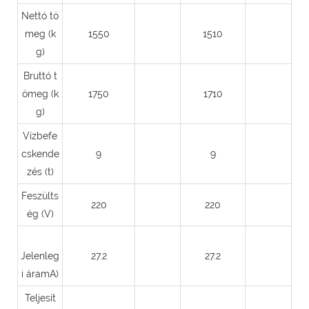
Nettó tö
meg (k
1550
1510
g)
Bruttó t
ömeg (k
1750
1710
g)
Vízbefe
cskende
9
9
zés (t)
Feszülts
220
220
ég (V)
Jelenleg
27.2
27.2
i áramA)
Teljesít