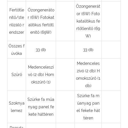
Ózongenerát
Fertőtle
Ózongeneráto
or (6W) Foto
nítő/ste
r (6W) Fotokat
katalitikus fe
rilizáló r
alitikus fertőtl
rtőtlenítő (69
endszer
enítő (69W)
W)
Összes f
33 db
33 db
úvóka
Medenceles
Medenceleszí
zívó (2 db) H
Szűrő
vó (2 db) Hom
omokszűrő (1
okszűrő (1)
db)
Szürke fa m
Szürke fa műa
Szoknya
űanyag pan
nyag panel fe
lemez
el fekete hát
kete háttéren
téren
Rozsda