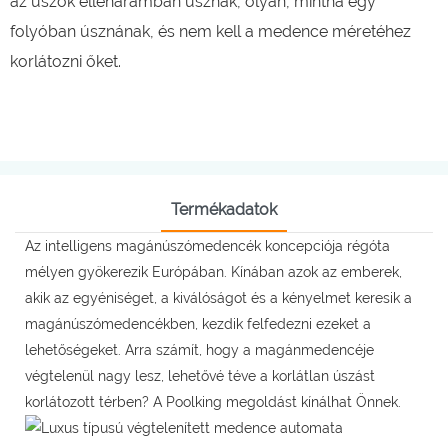
az úszók ellenáramban úsznak, olyan, mintha egy
folyóban úsznának, és nem kell a medence méretéhez
korlátozni őket.
Termékadatok
Az intelligens magánúszómedencék koncepciója régóta
mélyen gyökerezik Európában. Kínában azok az emberek,
akik az egyéniséget, a kiválóságot és a kényelmet keresik a
magánúszómedencékben, kezdik felfedezni ezeket a
lehetőségeket. Arra számít, hogy a magánmedencéje
végtelenül nagy lesz, lehetővé téve a korlátlan úszást
korlátozott térben? A Poolking megoldást kínálhat Önnek.