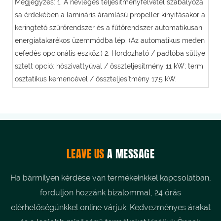
Megjegyzés: 1. A névleges teljesítményfelvétel szabályozá
sa érdekében a lamináris áramlású propeller kinyitásakor a
keringtető szűrőrendszer és a fűtőrendszer automatikusan
energiatakarékos üzemmódba lép. (Az automatikus meden
cefedés opcionális eszköz.) 2. Hordozható / padlóba süllye
sztett opció: hőszivattyúval / összteljesítmény 11 kW; term
osztatikus kemencével / összteljesítmény 17,5 kW.
LEAVE US
A MESSAGE
Ha bármilyen kérdése van termékeinkkel kapcsolatban,
forduljon hozzánk bizalommal, 24 órás
elérhetőségünkkel online várjuk. Kedvezményes árakat