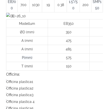
EB70
1.5"/5
SMP1
700
1030
19
0.38
200
0
0
50
Modellum
EB350
E
ØD (mm)
350
A (mm)
475
A (mm)
485
P(mm)
575
T (mm)
150
Officina: