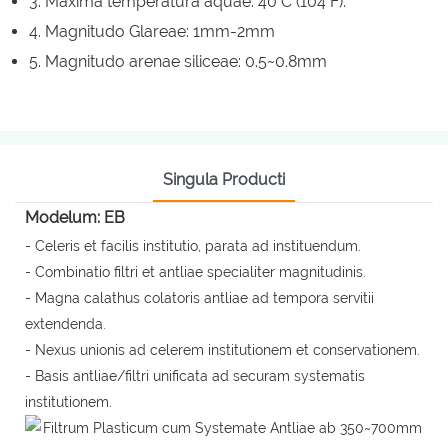
3. Maxima temperatura aquae: 40°C (104°F).
4. Magnitudo Glareae: 1mm-2mm
5. Magnitudo arenae siliceae: 0.5~0.8mm
Singula Producti
Modelum: EB
- Celeris et facilis institutio, parata ad instituendum.
- Combinatio filtri et antliae specialiter magnitudinis.
- Magna calathus colatoris antliae ad tempora servitii
extendenda.
- Nexus unionis ad celerem institutionem et conservationem.
- Basis antliae/filtri unificata ad securam systematis
institutionem.