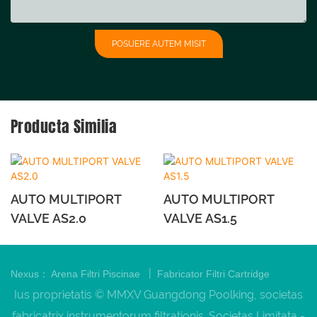
POSUERE AUTEM MISIT
Producta Similia
AUTO MULTIPORT
AUTO MULTIPORT
VALVE AS2.0
VALVE AS1.5
|
Nexus：
Arena Filtri Piscinae
Fabricator Filtri Cartridge
Ius proprietatis © MMXV Guangdong Poolking, societas
fabricatrix instrumentorum filtrationis. Societas Limitata -