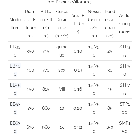
Diam
Altitu
Fluxus
Nexus
Pond
Area F
Antlia
Mode
eter Fi
do Filt
Desig
(uncia
us ar
iltri (m
Cong
llum
ltri (m
ri (m
natus
e/m
enae
²)
ruens
m)
m)
(m³/h)
m)
(kg)
EB35
quinq
1.5"/5
STP3
350
745
0.10
25
0
ue
0
5
EB40
1.5"/5
STP5
400
770
sex
0.13
30
0
0
0
EB45
1.5"/5
STP7
450
815
VIII
0.16
45
0
0
5
EB53
1.5"/5
STP1
530
860
10
0.20
85
0
0
00
EB63
1.5"/5
SMP1
630
960
15
0.32
150
0
0
50