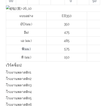
0
0
0
50
แบบอย่าง
EB350
E
ØD(มม.)
350
อืม)
475
เอ (มม.)
485
พี(มม.)
575
ที (มม.)
150
เวิร์คช็อป: