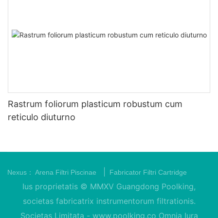
Rastrum foliorum plasticum robustum cum
reticulo diuturno
|
Nexus：
Arena Filtri Piscinae
Fabricator Filtri Cartridge
Ius proprietatis © MMXV Guangdong Poolking,
societas fabricatrix instrumentorum filtrationis.
Societas Limitata -
www.poolking.co
Omnia Iura