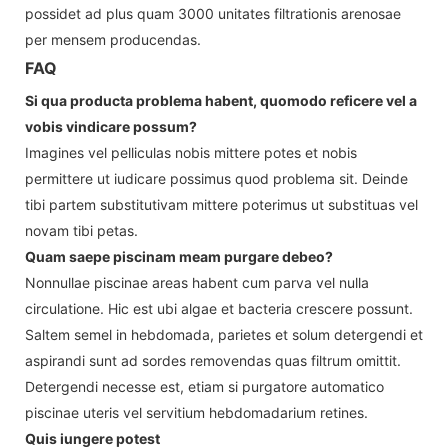
possidet ad plus quam 3000 unitates filtrationis arenosae
per mensem producendas.
FAQ
Si qua producta problema habent, quomodo reficere vel a
vobis vindicare possum?
Imagines vel pelliculas nobis mittere potes et nobis
permittere ut iudicare possimus quod problema sit. Deinde
tibi partem substitutivam mittere poterimus ut substituas vel
novam tibi petas.
Quam saepe piscinam meam purgare debeo?
Nonnullae piscinae areas habent cum parva vel nulla
circulatione. Hic est ubi algae et bacteria crescere possunt.
Saltem semel in hebdomada, parietes et solum detergendi et
aspirandi sunt ad sordes removendas quas filtrum omittit.
Detergendi necesse est, etiam si purgatore automatico
piscinae uteris vel servitium hebdomadarium retines.
Quis iungere potest