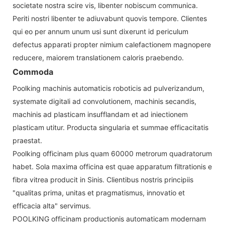
societate nostra scire vis, libenter nobiscum communica.
Periti nostri libenter te adiuvabunt quovis tempore. Clientes
qui eo per annum unum usi sunt dixerunt id periculum
defectus apparati propter nimium calefactionem magnopere
reducere, maiorem translationem caloris praebendo.
Commoda
Poolking machinis automaticis roboticis ad pulverizandum,
systemate digitali ad convolutionem, machinis secandis,
machinis ad plasticam insufflandam et ad iniectionem
plasticam utitur. Producta singularia et summae efficacitatis
praestat.
Poolking officinam plus quam 60000 metrorum quadratorum
habet. Sola maxima officina est quae apparatum filtrationis e
fibra vitrea producit in Sinis. Clientibus nostris principiis
"qualitas prima, unitas et pragmatismus, innovatio et
efficacia alta" servimus.
POOLKING officinam productionis automaticam modernam