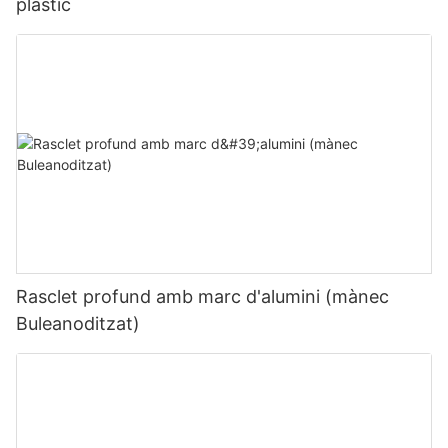
plàstic
Rasclet profund amb marc d'alumini (mànec
Buleanoditzat)