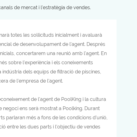
canals de mercat i l'estratègia de vendes.
arà totes les sol·licituds inicialment i avaluarà
otencial de desenvolupament de l'agent. Després
ó inicials, concertarem una reunió amb l'agent. En
és sobre l'experiència i els coneixements
 indústria dels equips de filtració de piscines,
ncera de l'empresa de l'agent.
econeixement de l'agent de PoolKing i la cultura
de negoci ens serà mostrat a Poolking. Durant
ts parlaran més a fons de les condicions d'unió,
ció entre les dues parts i l'objectiu de vendes