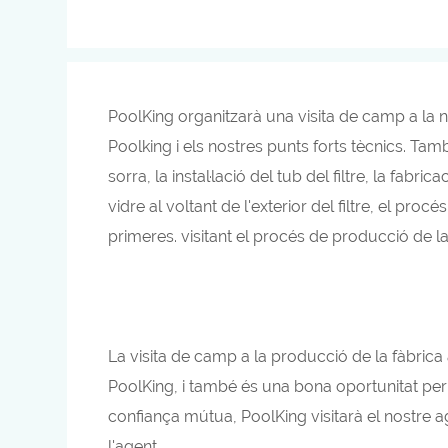
PoolKing organitzarà una visita de camp a la 
Poolking i els nostres punts forts tècnics. T
sorra, la instal·lació del tub del filtre, la fab
vidre al voltant de l'exterior del filtre, el pr
primeres. visitant el procés de producció de la 
La visita de camp a la producció de la fàbrica 
PoolKing, i també és una bona oportunitat per
confiança mútua, PoolKing visitarà el nostre ag
l'agent.