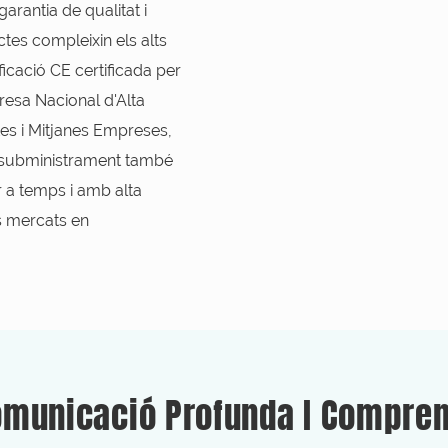
arantia de qualitat i
tes compleixin els alts
ficació CE certificada per
presa Nacional d'Alta
tes i Mitjanes Empreses,
de subministrament també
r a temps i amb alta
s mercats en
municació Profunda I Compre