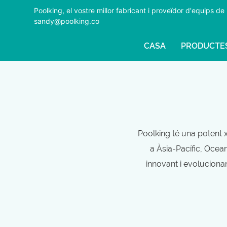
Poolking, el vostre millor fabricant i proveïdor d'equips
sandy@poolking.co
CASA
PRODUCTE
Poolking té una potent 
a Àsia-Pacífic, Ocean
innovant i evolucionan