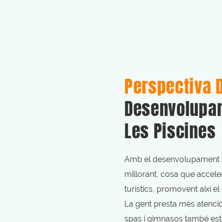
Perspectiva 
Desenvolupam
Les Piscines
Amb el desenvolupament soc
millorant, cosa que accele
turístics, promovent així e
La gent presta més atenció 
spas i gimnasos també est