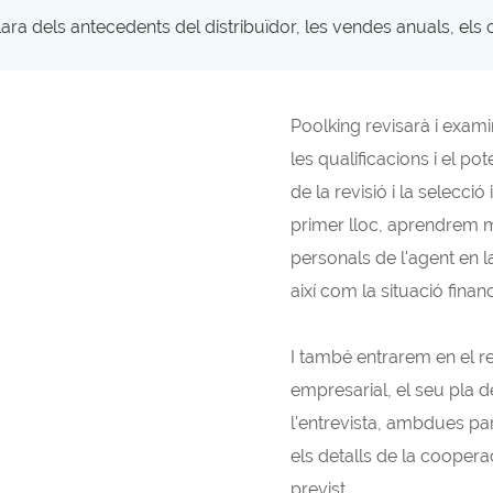
ra dels antecedents del distribuïdor, les vendes anuals, els 
Poolking revisarà i examin
les qualificacions i el p
de la revisió i la selecci
primer lloc, aprendrem m
personals de l'agent en la
així com la situació fina
I també entrarem en el r
empresarial, el seu pla 
l'entrevista, ambdues par
els detalls de la coopera
previst.