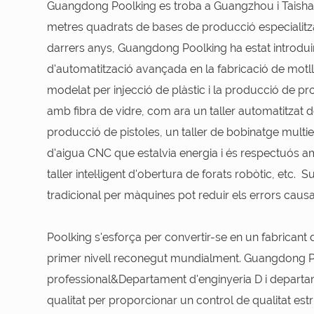
Guangdong Poolking es troba a Guangzhou i Taisha
metres quadrats de bases de producció especialitzade
darrers anys, Guangdong Poolking ha estat introdui
d'automatització avançada en la fabricació de motlles
modelat per injecció de plàstic i la producció de pr
amb fibra de vidre, com ara un taller automatitzat 
producció de pistoles, un taller de bobinatge multiei
d'aigua CNC que estalvia energia i és respectuós a
taller intel·ligent d'obertura de forats robòtic, etc. S
tradicional per màquines pot reduir els errors causa
Poolking s'esforça per convertir-se en un fabricant d
primer nivell reconegut mundialment. Guangdong P
professional&Departament d'enginyeria D i departa
qualitat per proporcionar un control de qualitat estr