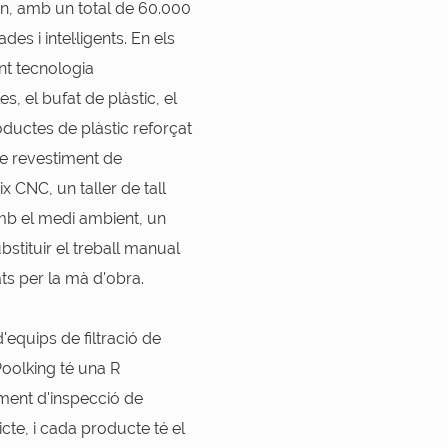
n, amb un total de 60.000
s i intel·ligents. En els
nt tecnologia
, el bufat de plàstic, el
oductes de plàstic reforçat
de revestiment de
x CNC, un taller de tall
mb el medi ambient, un
ubstituir el treball manual
ts per la mà d'obra.
'equips de filtració de
oolking té una R
ment d'inspecció de
icte, i cada producte té el