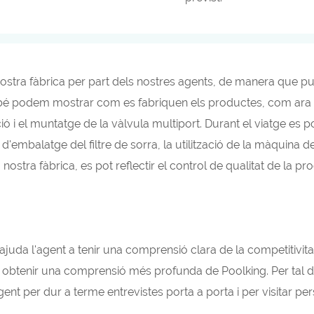
nostra fàbrica per part dels nostres agents, de manera que pu
ambé podem mostrar com es fabriquen els productes, com ara e
ricació i el muntatge de la vàlvula multiport. Durant el viatge e
océs d'embalatge del filtre de sorra, la utilització de la màqu
nostra fàbrica, es pot reflectir el control de qualitat de la pr
ajuda l'agent a tenir una comprensió clara de la competitivit
 obtenir una comprensió més profunda de Poolking. Per tal d
ent per dur a terme entrevistes porta a porta i per visitar p