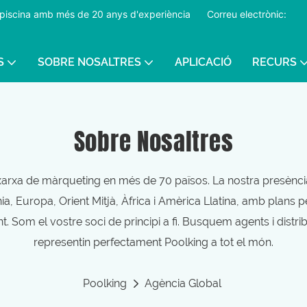
 de piscina amb més de 20 anys d'experiència
​​​​​​​
Correu electrònic:
S
SOBRE NOSALTRES
APLICACIÓ
RECURS
Sobre Nosaltres
xarxa de màrqueting en més de 70 països. La nostra presènci
ia, Europa, Orient Mitjà, Àfrica i Amèrica Llatina, amb plans p
t. Som el vostre soci de principi a fi. Busquem agents i distri
representin perfectament Poolking a tot el món.
Poolking
Agència Global