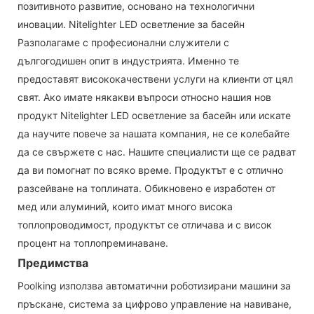
позитивното развитие, основано на технологични
иновации. Nitelighter LED осветление за басейн
Разполагаме с професионални служители с
дългогодишен опит в индустрията. Именно те
предоставят висококачествени услуги на клиенти от цял ​​
свят. Ако имате някакви въпроси относно нашия нов
продукт Nitelighter LED осветление за басейн или искате
да научите повече за нашата компания, не се колебайте
да се свържете с нас. Нашите специалисти ще се радват
да ви помогнат по всяко време. Продуктът е с отлично
разсейване на топлината. Обикновено е изработен от
мед или алуминий, които имат много висока
топлопроводимост, продуктът се отличава и с висок
процент на топлопреминаване.
Предимства
Poolking използва автоматични роботизирани машини за
пръскане, система за цифрово управление на навиване,