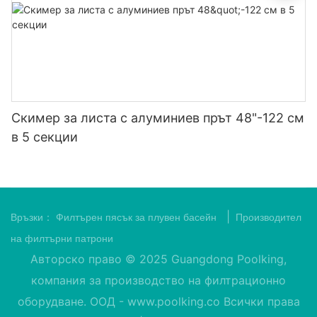
Скимер за листа с алуминиев прът 48"-122 см
в 5 секции
|
Връзки：
Филтърен пясък за плувен басейн
Производител
на филтърни патрони
Авторско право © 2025 Guangdong Poolking,
компания за производство на филтрационно
оборудване. ООД -
www.poolking.co
Всички права