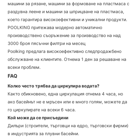
машини за рязане, машини за формоване на пластмаса с
раздувна леене и машини за шприцване на пластмаса,
което гарантира високоефективни и уникални продукти.
POOLKING притежава модерно автоматично
производствено съоръжение за производство на над
3000 броя пясъчни филтри на месец
Poolking предлага високоефективно следпродажбено
обслужване на клиентите. Отнема 1 ден за решаване на
всеки проблем.
FAQ
Колко често трябва да циркулира водата?
Както обикновено, една циркулация отнема 4 часа, но
ако басейнът не е мръсен или е много голям, можете да
го циркулирате на всеки 6 часа.
Кой може да се присъедини
Дилъри (строители, търговци на едро, търговски фирми)
в индустрията за плувни басейни.