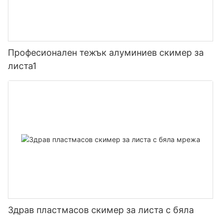
Професионален тежък алуминиев скимер за
листа1
Здрав пластмасов скимер за листа с бяла