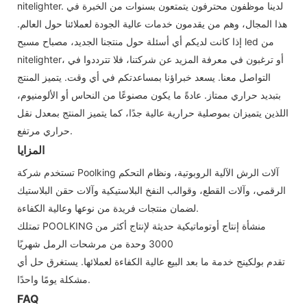
nitelighter. لدينا موظفون محترفون يتمتعون بسنوات من الخبرة في
هذا المجال، وهم من يقدمون خدمات عالية الجودة لعملائنا حول العالم.
إذا كانت لديكم أي أسئلة حول منتجنا الجديد، مصباح مسبح led من
nitelighter، أو ترغبون في معرفة المزيد عن شركتنا، فلا تترددوا في
التواصل معنا. يسعد خبراؤنا بمساعدتكم في أي وقت. يتميز المنتج
بتبديد حراري ممتاز. عادةً ما يكون مصنوعًا من النحاس أو الألومنيوم،
اللذين يتميزان بموصلية حرارية عالية جدًا، كما يتميز المنتج بمعدل نقل
حراري مرتفع.
المزايا
تستخدم شركة Poolking آلات الرش الآلية الروبوتية، ونظام التحكم
الرقمي، وآلات القطع، وقوالب النفخ البلاستيكية وآلات حقن البلاستيك
لضمان منتجات فريدة من نوعها وعالية الكفاءة.
تمتلك POOLKING منشأة إنتاج أوتوماتيكية حديثة لإنتاج أكثر من
3000 وحدة من مرشحات الرمل شهريًا
تقدم بولكينج خدمة ما بعد البيع عالية الكفاءة لعملائها. يستغرق حل أي
مشكلة يومًا واحدًا.
FAQ