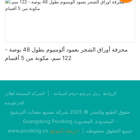
مجرفة أوراق الشجر بعمود ألومنيوم بطول 48 بوصة -
122 سم، مكونة من 5 أقسام
|
الروابط:
رمل مرشح حمام السباحة
الشركة المصنعة لفلاتر
الخرطوشة
حقوق الطبع والنشر © 2025 شركة تصنيع معدات الترشيح
Guangdong Poolking المحدودة. المحدودة -
جميع الحقوق محفوظة. |
خريطة الموقع
www.poolking.co