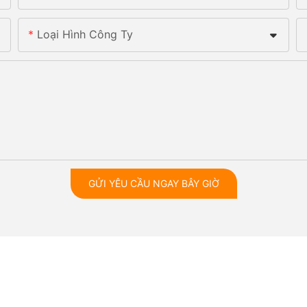
Loại Hình Công Ty
GỬI YÊU CẦU NGAY BÂY GIỜ