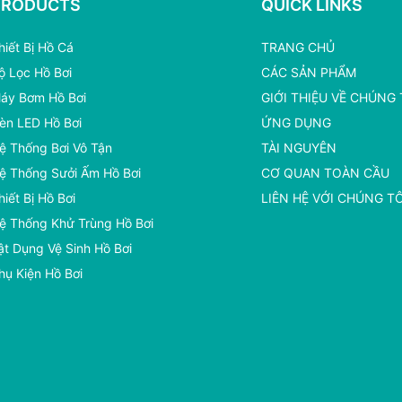
PRODUCTS
QUICK LINKS
hiết Bị Hồ Cá
TRANG CHỦ
ộ Lọc Hồ Bơi
CÁC SẢN PHẨM
áy Bơm Hồ Bơi
GIỚI THIỆU VỀ CHÚNG 
èn LED Hồ Bơi
ỨNG DỤNG
ệ Thống Bơi Vô Tận
TÀI NGUYÊN
ệ Thống Sưởi Ấm Hồ Bơi
CƠ QUAN TOÀN CẦU
hiết Bị Hồ Bơi
LIÊN HỆ VỚI CHÚNG TÔ
ệ Thống Khử Trùng Hồ Bơi
ật Dụng Vệ Sinh Hồ Bơi
hụ Kiện Hồ Bơi