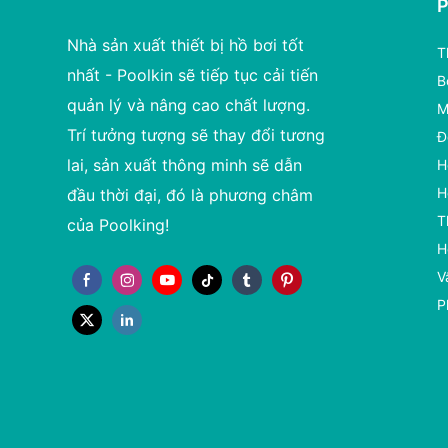
Nhà sản xuất thiết bị hồ bơi tốt
T
nhất - Poolkin sẽ tiếp tục cải tiến
B
quản lý và nâng cao chất lượng.
M
Trí tưởng tượng sẽ thay đổi tương
Đ
lai, sản xuất thông minh sẽ dẫn
H
H
đầu thời đại, đó là phương châm
T
của Poolking!
H
V
P