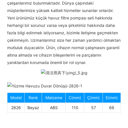
çalışanlarımız bulunmaktadır. Dünya çapındaki
müşterilerimize yüksek kaliteli hizmetler sunanlar onlardır.
Yeni ürünümüz küçük havuz filtre pompası seti hakkında
herhangi bir sorunuz varsa veya şirketimiz hakkında daha
fazla bilgi edinmek istiyorsanız, bizimle iletişime geçmekten
çekinmeyin. Uzmanlarımız size her zaman yardımcı olmaktan
mutluluk duyacaktır. Ürün, cihazın normal çalışmasını garanti
altına almada ve cihazın bileşenlerini ve parçalarını
yanıklardan korumada önemli bir rol oynar.
Model
Renk
Malzeme
C(mm)
Ç(mm)
E(mm)
2826
Beyaz
ABS
110
57
66