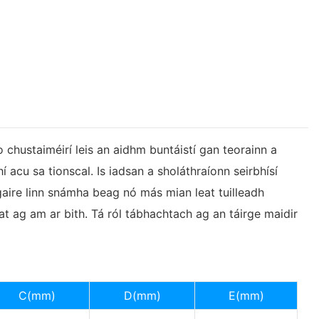
o chustaiméirí leis an aidhm buntáistí gan teorainn a
í acu sa tionscal. Is iadsan a sholáthraíonn seirbhísí
gaire linn snámha beag nó más mian leat tuilleadh
at ag am ar bith. Tá ról tábhachtach ag an táirge maidir
C(mm)
D(mm)
E(mm)