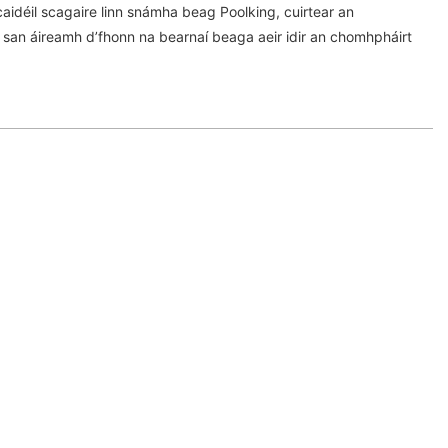
 caidéil scagaire linn snámha beag Poolking, cuirtear an
 san áireamh d’fhonn na bearnaí beaga aeir idir an chomhpháirt