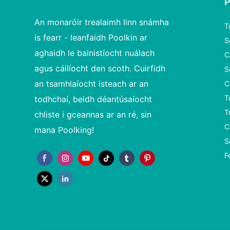
An monaróir trealaimh linn snámha
T
is fearr - leanfaidh Poolkin ar
S
aghaidh le bainistíocht nuálach
C
agus cáilíocht den scoth. Cuirfidh
S
an tsamhlaíocht isteach ar an
C
T
todhchaí, beidh déantúsaíocht
T
chliste i gceannas ar an ré, sin
C
mana Poolking!
S
F