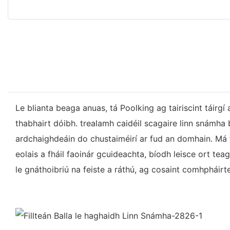
Le blianta beaga anuas, tá Poolking ag tairiscint táirgí
thabhairt dóibh. trealamh caidéil scagaire linn snámha b
ardchaighdeáin do chustaiméirí ar fud an domhain. Má t
eolais a fháil faoinár gcuideachta, bíodh leisce ort te
le gnáthoibriú na feiste a ráthú, ag cosaint comhpháir