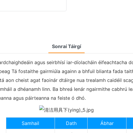
Sonraí Táirgí
 ardchaighdeáin agus seirbhísí iar-díolacháin éifeachtacha d
eag Tá fostaithe gairmiúla againn a bhfuil blianta fada taith
á aon cheist agat faoinár dtáirge nua trealamh caidéil sca
agmháil a dhéanamh linn. Ba bhreá lenár ngairmithe cabhrú le
teanna agus páirteanna na feiste ó dhó.
Samhail
Dath
Ábhar