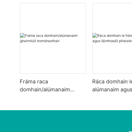
Fráma raca
Ráca domhain l
domhain/alúmanaim
alúmanaim agus 
ghairmiúil tromshaothair
phlaisteach