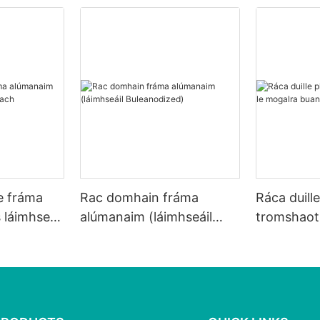
e fráma
Rac domhain fráma
Ráca duill
láimhseáil
alúmanaim (láimhseáil
tromshaoth
Buleanodized)
buan le lí