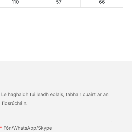
110
57
66
Le haghaidh tuilleadh eolais, tabhair cuairt ar an
 fiosrúcháin.
Fón/whatsApp/skype