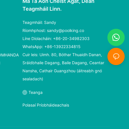
Má Tá Aon Cheist Agat, Déan
Teagmháil Linn.
Teagmháil: Sandy
Ríomhphost:
sandy@poolking.co
Líne Díolacháin: +86-20-34982303
WhatsApp: +86-13922334815
Cuir leis: Uimh. 80, Bóthar Thuaidh Danan,
HOMHANDA
Sráidbhaile Dagang, Baile Dagang, Ceantar
N
Nansha, Cathair Guangzhou (áitreabh gnó
sealadach)
Teanga
Polasaí Príobháideachais