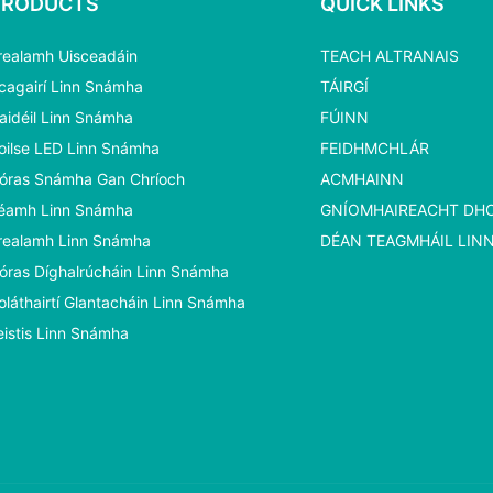
PRODUCTS
QUICK LINKS
realamh Uisceadáin
TEACH ALTRANAIS
cagairí Linn Snámha
TÁIRGÍ
aidéil Linn Snámha
FÚINN
oilse LED Linn Snámha
FEIDHMCHLÁR
óras Snámha Gan Chríoch
ACMHAINN
éamh Linn Snámha
GNÍOMHAIREACHT D
realamh Linn Snámha
DÉAN TEAGMHÁIL LIN
óras Díghalrúcháin Linn Snámha
oláthairtí Glantacháin Linn Snámha
eistis Linn Snámha