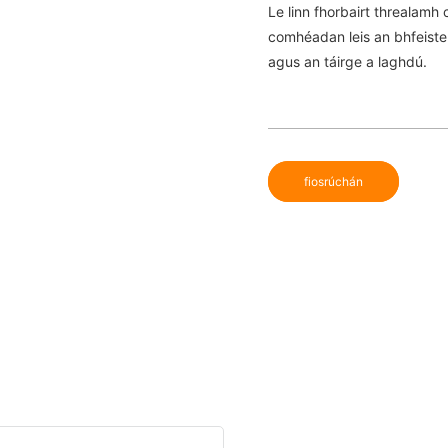
Le linn fhorbairt threalamh
comhéadan leis an bhfeiste
agus an táirge a laghdú.
fiosrúchán