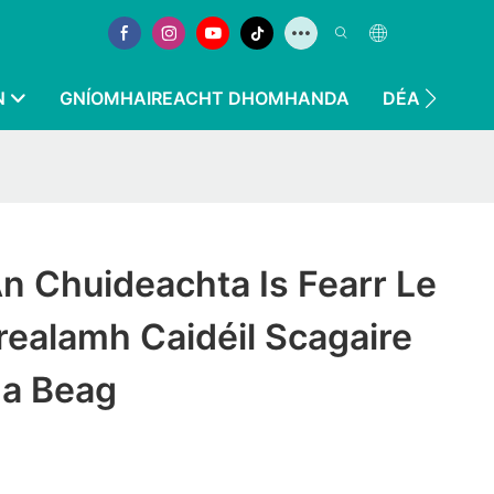
N
GNÍOMHAIREACHT DHOMHANDA
DÉAN TEAGM
An Chuideachta Is Fearr Le
ealamh Caidéil Scagaire
a Beag