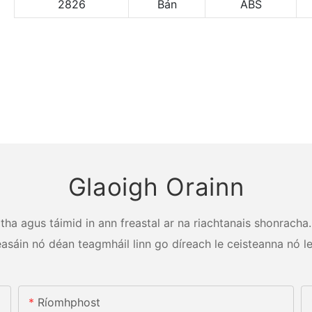
2826
Bán
ABS
Glaoigh Orainn
a agus táimid in ann freastal ar na riachtanais shonracha. 
éasáin nó déan teagmháil linn go díreach le ceisteanna nó le
Ríomhphost