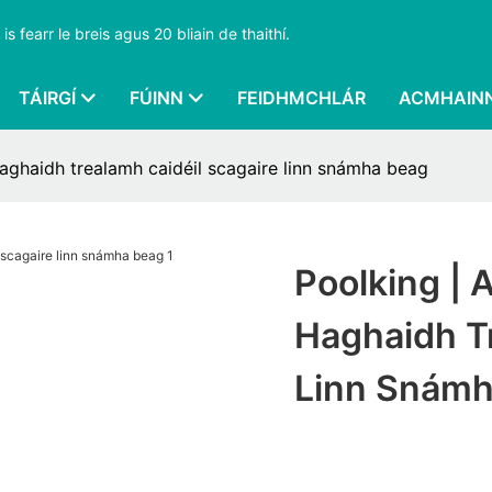
s fearr le breis agus 20 bliain de thaithí.
TÁIRGÍ
FÚINN
FEIDHMCHLÁR
ACMHAIN
 haghaidh trealamh caidéil scagaire linn snámha beag
Poolking | 
Haghaidh Tr
Linn Snámh