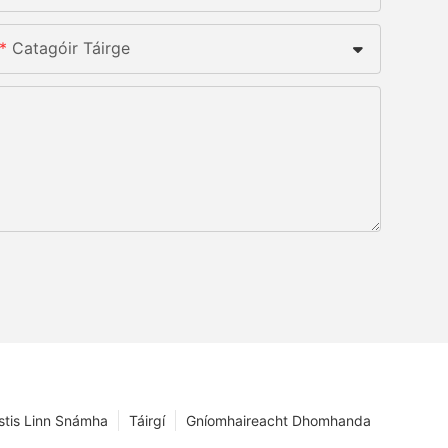
Catagóir Táirge
istis Linn Snámha
Táirgí
Gníomhaireacht Dhomhanda