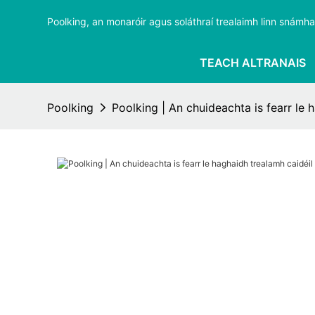
Poolking, an monaróir agus soláthraí trealaimh linn snámha i
TEACH ALTRANAIS
Poolking
Poolking | An chuideachta is fearr le