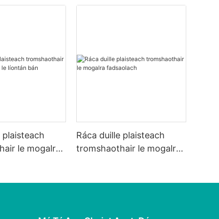
e plaisteach
Ráca duille plaisteach
air le mogalra
tromshaothair le mogalra
ontán bán
fadsaolach