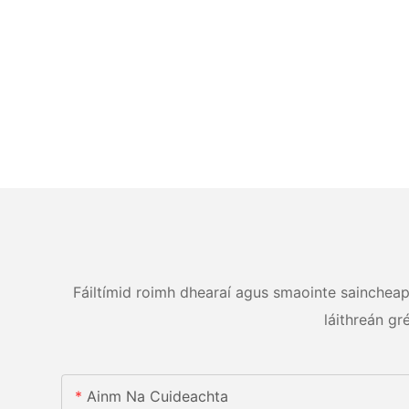
Fáiltímid roimh dhearaí agus smaointe saincheapth
láithreán gr
Ainm Na Cuideachta