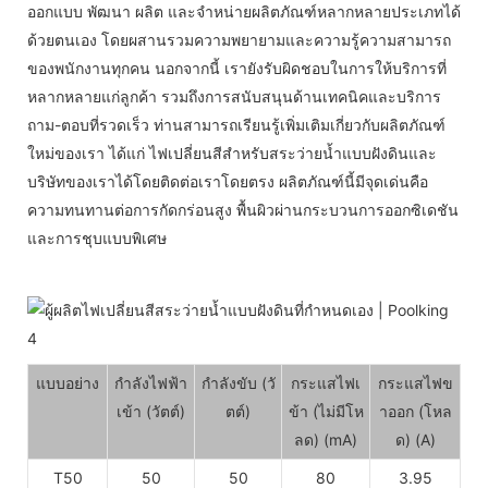
ออกแบบ พัฒนา ผลิต และจำหน่ายผลิตภัณฑ์หลากหลายประเภทได้
ด้วยตนเอง โดยผสานรวมความพยายามและความรู้ความสามารถ
ของพนักงานทุกคน นอกจากนี้ เรายังรับผิดชอบในการให้บริการที่
หลากหลายแก่ลูกค้า รวมถึงการสนับสนุนด้านเทคนิคและบริการ
ถาม-ตอบที่รวดเร็ว ท่านสามารถเรียนรู้เพิ่มเติมเกี่ยวกับผลิตภัณฑ์
ใหม่ของเรา ได้แก่ ไฟเปลี่ยนสีสำหรับสระว่ายน้ำแบบฝังดินและ
บริษัทของเราได้โดยติดต่อเราโดยตรง ผลิตภัณฑ์นี้มีจุดเด่นคือ
ความทนทานต่อการกัดกร่อนสูง พื้นผิวผ่านกระบวนการออกซิเดชัน
และการชุบแบบพิเศษ
แบบอย่าง
กำลังไฟฟ้า
กำลังขับ (วั
กระแสไฟเ
กระแสไฟข
เข้า (วัตต์)
ตต์)
ข้า (ไม่มีโห
าออก (โหล
ลด) (mA)
ด) (A)
T50
50
50
80
3.95