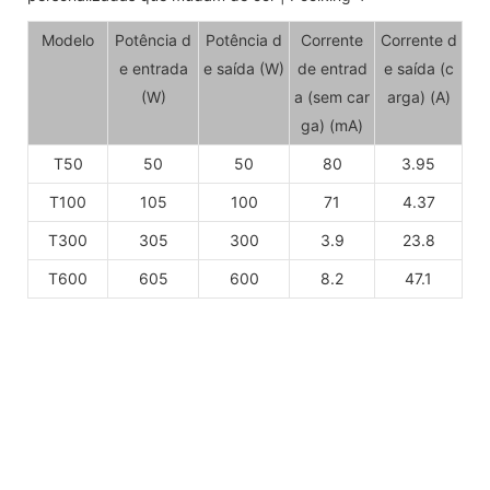
Modelo
Potência d
Potência d
Corrente
Corrente d
e entrada
e saída (W)
de entrad
e saída (c
(W)
a (sem car
arga) (A)
ga) (mA)
T50
50
50
80
3.95
T100
105
100
71
4.37
T300
305
300
3.9
23.8
T600
605
600
8.2
47.1