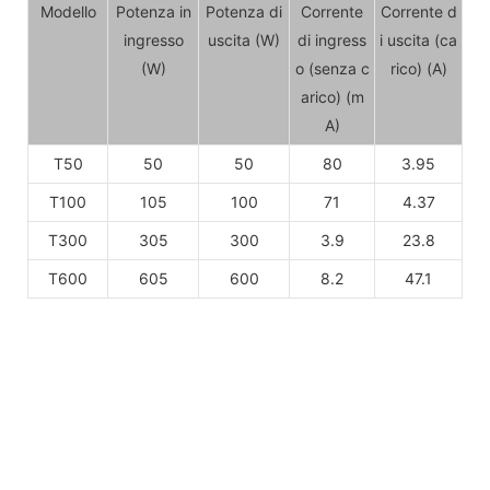
Modello
Potenza in
Potenza di
Corrente
Corrente d
ingresso
uscita (W)
di ingress
i uscita (ca
(W)
o (senza c
rico) (A)
arico) (m
A)
T50
50
50
80
3.95
T100
105
100
71
4.37
T300
305
300
3.9
23.8
T600
605
600
8.2
47.1