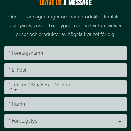
LEAVE US
A MESSAGE
Om du har några frågor om våra produkter, kontakta
oss gärna, vi är online dygnet runt. Vi har förmånliga
priser och produkter av högsta kvalitet för dig.
Företagsnamn
E-Post
Telefon/whatsApp/skype
+1
Namn
Företagstyp