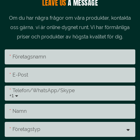
LEAVE US
A MESSAGE
Om du har några frågor om våra produkter, kontakta
oss gärna, vi är online dygnet runt. Vi har förmånliga
priser och produkter av högsta kvalitet för dig.
Företagsnamn
E-Post
Telefon/whatsApp/skype
+1
Namn
Företagstyp