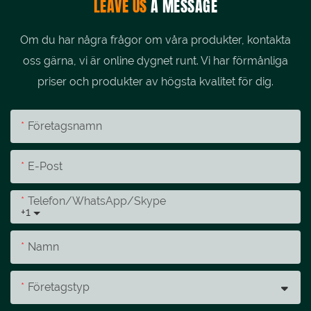
LEAVE US
A MESSAGE
Om du har några frågor om våra produkter, kontakta
oss gärna, vi är online dygnet runt. Vi har förmånliga
priser och produkter av högsta kvalitet för dig.
Företagsnamn
E-Post
Telefon/whatsApp/skype
+1
Namn
Företagstyp