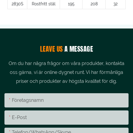
2830S
Rostfritt stål
195
208
32
LEAVE US
A MESSAGE
Om du har några frågor om våra produkter, kontakta
oss gärna, vi är online dygnet runt. Vi har förmånliga
priser och produkter av högsta kvalitet för dig.
Företagsnamn
E-Post
Telefon/whatsApp/skype