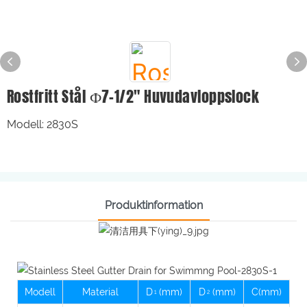
Rostfritt Stål Ф7-1/2" Huvudavloppslock
Modell: 2830S
Produktinformation
Modell
Material
D
(mm)
D
(mm)
C(mm)
1
2