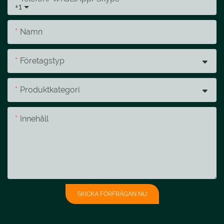
+1
Namn
Företagstyp
Produktkategori
Innehåll
SKICKA FÖRFRÅGAN NU