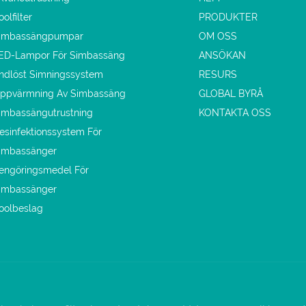
oolfilter
PRODUKTER
imbassängpumpar
OM OSS
ED-Lampor För Simbassäng
ANSÖKAN
ndlöst Simningssystem
RESURS
ppvärmning Av Simbassäng
GLOBAL BYRÅ
imbassängutrustning
KONTAKTA OSS
esinfektionssystem För
imbassänger
engöringsmedel För
imbassänger
oolbeslag