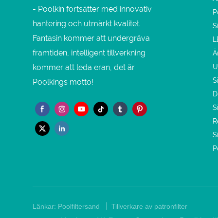
- Poolkin fortsätter med innovativ
P
hantering och utmärkt kvalitet.
S
Fantasin kommer att undergräva
L
framtiden, intelligent tillverkning
Ä
kommer att leda eran, det är
U
S
Poolkings motto!
D
S
R
S
P
|
Länkar:
Poolfiltersand
Tillverkare av patronfilter