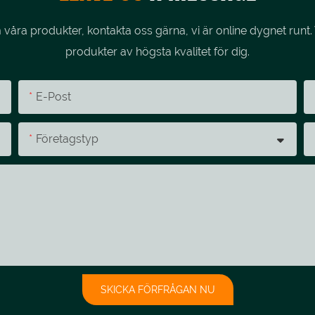
åra produkter, kontakta oss gärna, vi är online dygnet runt. 
produkter av högsta kvalitet för dig.
E-Post
Företagstyp
SKICKA FÖRFRÅGAN NU