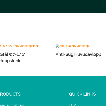
t Stål Ф7-1/2"
Anti-Sug Huvudavlopp
loppslock
PRODUCTS
QUICK LINKS
kvarieutrustning
HEM