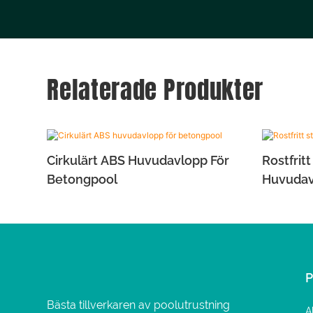
Relaterade Produkter
Cirkulärt ABS Huvudavlopp För
Rostfrit
Betongpool
Huvudav
Bästa tillverkaren av poolutrustning
A