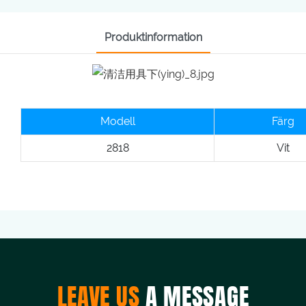
Produktinformation
Modell
Färg
2818
Vit
LEAVE US
A MESSAGE