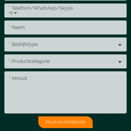
Telefoon/WhatsApp/Skype
+1
Naam
Bedrijfstype
Productcategorie
Inhoud
STUUR NU ONDERZOEK