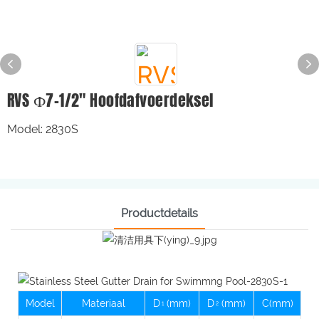
RVS Ф7-1/2" Hoofdafvoerdeksel
Model: 2830S
Productdetails
Model
Materiaal
D
(mm)
D
(mm)
C(mm)
1
2