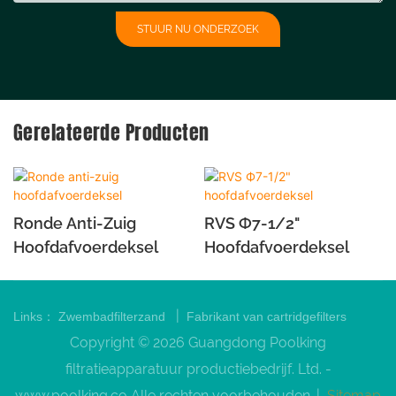
STUUR NU ONDERZOEK
Gerelateerde Producten
Ronde Anti-Zuig
RVS Ф7-1/2"
Hoofdafvoerdeksel
Hoofdafvoerdeksel
|
Links：
Zwembadfilterzand
Fabrikant van cartridgefilters
Copyright © 2026 Guangdong Poolking
filtratieapparatuur productiebedrijf. Ltd. -
www.poolking.co
Alle rechten voorbehouden. |
Sitemap