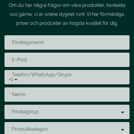
Om du har några frågor om våra produkter, kontakta
oss gärna, vi är online dygnet runt. Vi har förmånliga
priser och produkter av högsta kvalitet för dig.
Företagsnamn
E-Post
Telefon/whatsApp/skype
+1
Namn
Företagstyp
Produktkategori