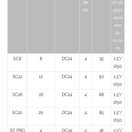
de
ch utl
(A)
opps
diam
eter
(tu
m/m
m)
SC8
8
DC24
4
35
1.5"/
∅50
SC12
12
DC24
4
50
1.5"/
∅50
SC16
16
DC24
4
68
1.5"/
∅50
SC20
20
DC24
4
85
1.5"/
∅50
SC PRO
4
DC24
2
18
1.5"/