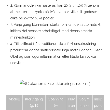
2. Klormängden kan justeras från 20 % till 100 % genom
att helt enkelt trycka på två knappar, vilket tillgodoser
olika behov för olika pooler.
3. Varje gång klorinatorn startar om kan den automatiskt
initiera det senaste arbetsläget med denna smarta
minnesfunktion.
4. Till skillnad från traditionell desinfektionsutrustning
producerar denna saltklorinator inga motbjudande lukter.
Obehag som ögoninflammation eller klåda kan också
undvikas.
Modell
Klorutgång
Spänning
Nuv
Volym
Inlop
(g/h)
(v)
aran
(m
)
ps- o
2