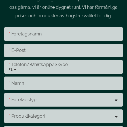
oss gärna, vi är online dygnet runt. Vi har förmånliga
priser och produkter av högsta kvalitet för dig.
Företagsnamn
E-Post
Telefon/whatsApp/skype
+1
Namn
Företagstyp
Produktkategori