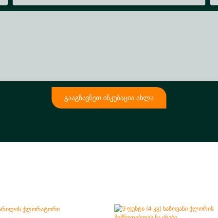
ᲒᲐᲐᲒᲖᲐᲕᲜᲔᲗ ᲘᲜᲙᲣᲑᲐᲪᲘᲐ ᲐᲮᲚᲐ