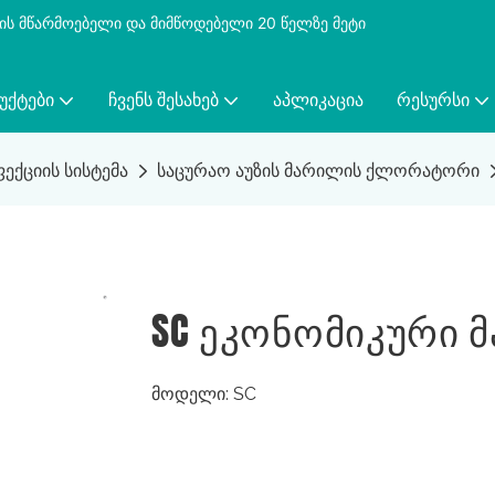
ბის მწარმოებელი და მიმწოდებელი 20 წელზე მეტი
ᲣᲥᲢᲔᲑᲘ
ᲩᲕᲔᲜᲡ ᲨᲔᲡᲐᲮᲔᲑ
ᲐᲞᲚᲘᲙᲐᲪᲘᲐ
ᲠᲔᲡᲣᲠᲡᲘ
ექციის სისტემა
საცურაო აუზის მარილის ქლორატორი
SC Ეკონომიკური
მოდელი: SC