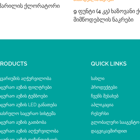
ი Მარილის Ქლორატორი
9 Ფუნტი (4 Კგ) Ხაზოვანი
Მიმწოდებლის Ნაკრები
PRODUCTS
QUICK LINKS
კვარიუმის Აღჭურვილობა
ᲡᲐᲮᲚᲘ
აცურაო Აუზის Ფილტრები
ᲞᲠᲝᲓᲣᲥᲢᲔᲑᲘ
აცურაო Აუზის Ტუმბოები
ᲩᲕᲔᲜᲡ ᲨᲔᲡᲐᲮᲔᲑ
აცურაო Აუზის LED Განათება
ᲐᲞᲚᲘᲙᲐᲪᲘᲐ
სასრულო Საცურაო Სისტემა
ᲠᲔᲡᲣᲠᲡᲘ
აცურაო Აუზის Გათბობა
ᲒᲚᲝᲑᲐᲚᲣᲠᲘ ᲡᲐᲐᲒᲔᲜᲢᲝ
აცურაო Აუზის Აღჭურვილობა
ᲓᲐᲒᲕᲘᲙᲐᲕᲨᲘᲠᲓᲘᲗ
აცურაო Აუზის Დეზინფექციის