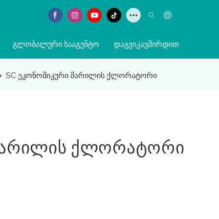
ᲒᲚᲝᲑᲐᲚᲣᲠᲘ ᲡᲐᲐᲒᲔᲜᲢᲝ
ᲓᲐᲒᲕᲘᲙᲐᲕᲨᲘᲠᲓᲘᲗ
SC ეკონომიკური მარილის ქლორატორი
 Მარილის Ქლორატორი