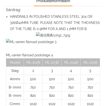
Produktinformation
Särdrag:
HANDRAILS IN POLISHED STAINLESS STEEL 304 OR
316(Ø42MM) TUBE. PLEASE NOTE THAT THE THICKNESS
OF THE TUBE IS 0.9MM FOR A AND 1.1MM FOR B.
Modell
ML-202B
ML-203B
ML-204B
ML-205B
Steg
2
3
4
5
A(mm)
500
500
500
500
B
(mm)
750
750
750
750
1
B
(mm)
820
820
820
820
2
C(mm)
1022
1022
1022
1022