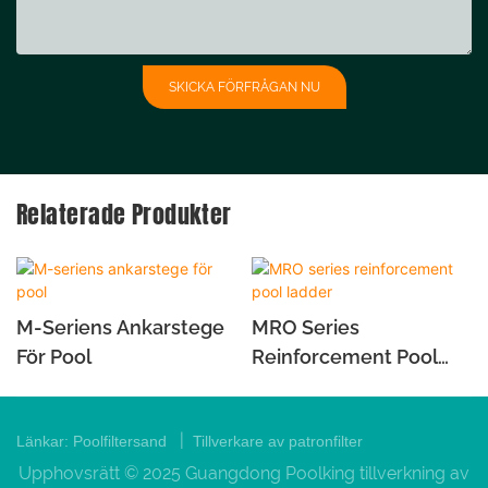
SKICKA FÖRFRÅGAN NU
Relaterade Produkter
M-Seriens Ankarstege
MRO Series
För Pool
Reinforcement Pool
Ladder
|
Länkar:
Poolfiltersand
Tillverkare av patronfilter
Upphovsrätt © 2025 Guangdong Poolking tillverkning av