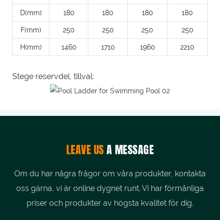
D(mm)
180
180
180
180
F(mm)
250
250
250
250
H(mm)
1460
1710
1960
2210
Stege reservdel, tillval:
LEAVE US
A MESSAGE
Om du har några frågor om våra produkter, kontakta
oss gärna, vi är online dygnet runt. Vi har förmånliga
priser och produkter av högsta kvalitet för dig.