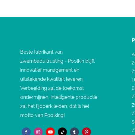
Beste fabrikant van
A
zwembaduitrusting - Poolkin blijft
Z
innovatief management en
Z
uitstekende kwaliteit leveren.
L
Verbeelding zal de toekomst
E
ondermijnen, intelligente productie
Z
Z
zal het tijdperk leiden, dat is het
Z
motto van Poolking!
S
Z