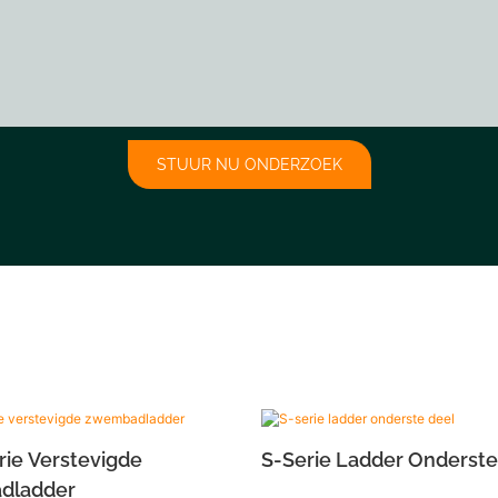
STUUR NU ONDERZOEK
ie Verstevigde
S-Serie Ladder Onderste
dladder