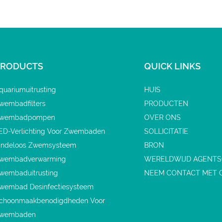
PRODUCTS
QUICK LINKS
quariumuitrusting
HUIS
wembadfilters
PRODUCTEN
wembadpompen
OVER ONS
ED-Verlichting Voor Zwembaden
SOLLICITATIE
indeloos Zwemsysteem
BRON
wembadverwarming
WERELDWIJD AGENT
wembaduitrusting
NEEM CONTACT MET 
wembad Desinfectiesysteem
choonmaakbenodigdheden Voor
wembaden