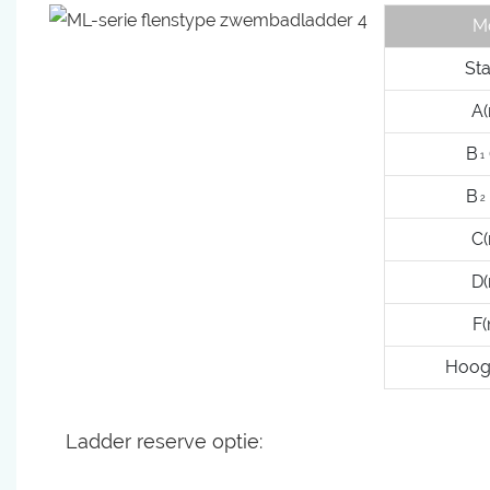
M
St
A
B
1
B
2
C
D
F
Hoog
Ladder reserve optie: