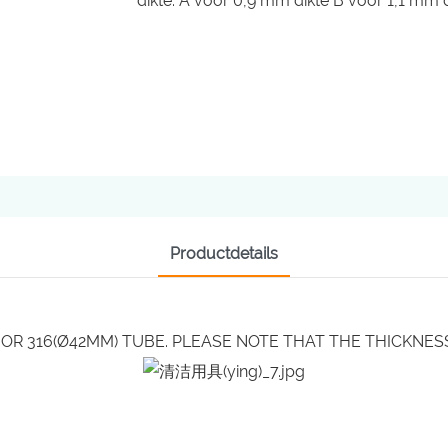
dikte: A voor 0,9 mm dikte B voor 1,1 mm 
Productdetails
OR 316(Ø42MM) TUBE. PLEASE NOTE THAT THE THICKNESS 