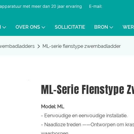
dapparatuur met meer dan 20 jaar ervaring
​​​​​​​
E-mail:
N
OVER ONS
SOLLICITATIE
BRON
WER
wembadladders
ML-serie flenstype zwembadladder
ML-Serie Flenstype 
Model: ML
- Eenvoudige en eenvoudige installatie.
- Naadloze treden ——Ontworpen om krass
waarborgen.