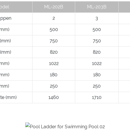
odel
ML-202B
ML-203B
appen
2
3
(mm)
500
500
(mm)
750
750
(mm)
820
820
(mm)
1022
1022
(mm)
180
180
(mm)
250
250
te (mm)
1460
1710