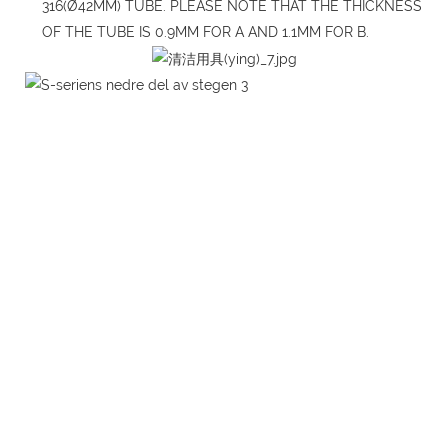
316(Ø42MM) TUBE. PLEASE NOTE THAT THE THICKNESS
OF THE TUBE IS 0.9MM FOR A AND 1.1MM FOR B.