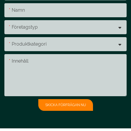
Namn
Företagstyp
Produktkategori
Innehåll
SKICKA FÖRFRÅGAN NU