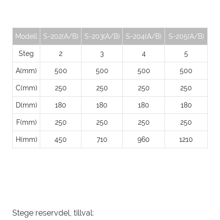
Modell
S-202(A/B)
S-203(A/B)
S-204(A/B)
S-205(A/B)
Steg
2
3
4
5
A(mm)
500
500
500
500
C(mm)
250
250
250
250
D(mm)
180
180
180
180
F(mm)
250
250
250
250
H(mm)
450
710
960
1210
Stege reservdel, tillval: