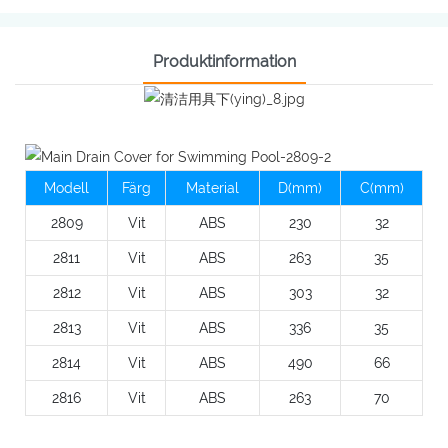
Produktinformation
Modell
Färg
Material
D(mm)
C(mm)
2809
Vit
ABS
230
32
2811
Vit
ABS
263
35
2812
Vit
ABS
303
32
2813
Vit
ABS
336
35
2814
Vit
ABS
490
66
2816
Vit
ABS
263
70