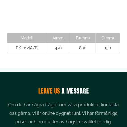
Modell
A(mm)
B1(mm)
C(mm)
PK-012(A/B)
470
800
150
LEAVE US
A MESSAGE
Om du har några frågor om våra produkter, kontakta
oss gärna, vi är online dygnet runt. Vi har förmånliga
priser och produkter av högsta kvalitet för dig.