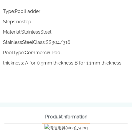
Type:PoolLadder
Steps:nostep
Material:StainlessSteel
StainlessSteelClass:SS304/316
PoolType:CommercialPool
thickness: A for 0.9mm thickness B for 1.1mm thickness
Produktinformation