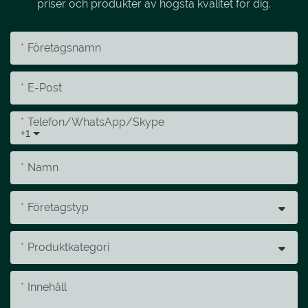
priser och produkter av högsta kvalitet för dig.
Företagsnamn
E-Post
Telefon/whatsApp/skype
+1
Namn
Företagstyp
Produktkategori
Innehåll