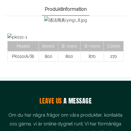
Produktinformation
Modell
A(mm)
B
(mm)
B
(mm)
C(mm)
1
2
PK010(A/B)
800
800
870
270
LEAVE US
A MESSAGE
Om du har några frågor om våra produkter, kontakta
oss gärna, vi är online dygnet runt. Vi har förmånliga