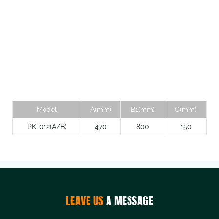
Model
A(mm)
B1(mm)
C(mm)
PK-012(A/B)
470
800
150
LEAVE US
A MESSAGE