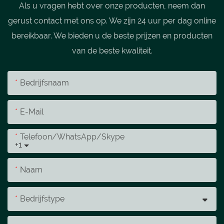
Als u vragen hebt over onze producten, neem dan
gerust contact met ons op. We zijn 24 uur per dag online
bereikbaar. We bieden u de beste prijzen en producten
van de beste kwaliteit.
Bedrijfsnaam
E-Mail
Telefoon/WhatsApp/Skype
+1
Naam
Bedrijfstype