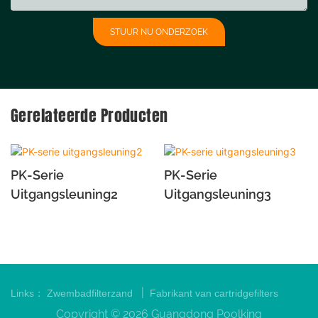
STUUR NU ONDERZOEK
Gerelateerde Producten
PK-Serie
PK-Serie
Uitgangsleuning2
Uitgangsleuning3
|
Links：
Zwembadfilterzand
Fabrikant van cartridgefilters
Copyright © 2026 Guangdong Poolking