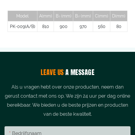
Model
A(mm)
B
(mm)
B
(mm)
C(mm)
D(mm)
1
2
PK-009(A/B)
810
900
970
560
80
LEAVE US
A MESSAGE
Als u vragen hebt over onze producten, neem dan
gerust contact met ons op. We zijn 24 uur per dag online
bereikbaar. We bieden u de beste prijzen en producten
van de beste kwaliteit.
Bedrijfsnaam