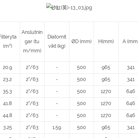
Anslutnin
Filteryta
Diatomit
gar (tu
ØD (mm)
H(mm)
A (mm
(m²)
vikt (kg)
m/mm)
20.9
2”/63
-
500
965
341
23.2
2”/63
-
500
965
341
35.3
2”/63
-
500
1270
646
41.8
2”/63
-
500
1270
646
44.8
2”/63
-
500
1270
646
3.25
2”/63
1.59
500
965
341