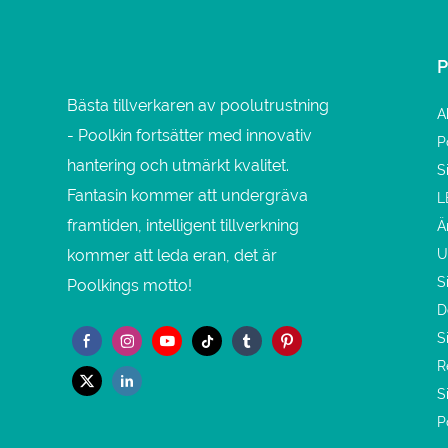
Bästa tillverkaren av poolutrustning
A
- Poolkin fortsätter med innovativ
P
hantering och utmärkt kvalitet.
S
Fantasin kommer att undergräva
L
framtiden, intelligent tillverkning
Ä
kommer att leda eran, det är
U
S
Poolkings motto!
D
S
R
S
P