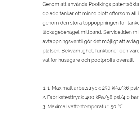
Genom att använda Poolkings patentsökt
delade tankar ett minne blott eftersom all 
genom den stora toppöppningen för tanken.
läckagebenäget mittband. Servicetiden min
avtappningsventil gör det möjligt att avlä
platsen. Bekvämlighet, funktioner och värde 
val för husägare och poolproffs överallt.
1. Maximalt arbetstryck: 250 kPa/36 psi
2. Fabrikstesttryck: 400 kPa/58 psi/4,0 bar
3. Maximal vattentemperatur: 50 ℃