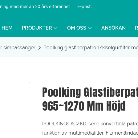
ustning med mer än 20 års erfarenhet
​​​​​​​
E-post:
HEM
PRODUKTER
OM OSS
ANSÖKAN
för simbassänger
Poolking glasfiberpatron/kiselgurfilter
Poolking Glasfiberpa
965~1270 Mm Höjd
POOLKINGs KC/KD-serie konvertibla patron
funktion av multimediafilter. Filamentlinda