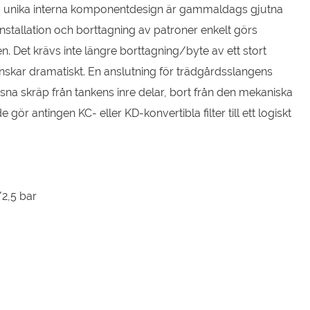
a unika interna komponentdesign är gammaldags gjutna
installation och borttagning av patroner enkelt görs
 Det krävs inte längre borttagning/byte av ett stort
skar dramatiskt. En anslutning för trädgårdsslangens
gsna skräp från tankens inre delar, bort från den mekaniska
gör antingen KC- eller KD-konvertibla filter till ett logiskt
/2,5 bar