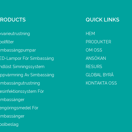
PRODUCTS
QUICK LINKS
kvarieutrustning
HEM
oolfilter
PRODUKTER
imbassängpumpar
OM OSS
ED-Lampor För Simbassäng
ANSÖKAN
ndlöst Simningssystem
RESURS
ppvärmning Av Simbassäng
GLOBAL BYRÅ
imbassängutrustning
KONTAKTA OSS
esinfektionssystem För
imbassänger
engöringsmedel För
imbassänger
oolbeslag