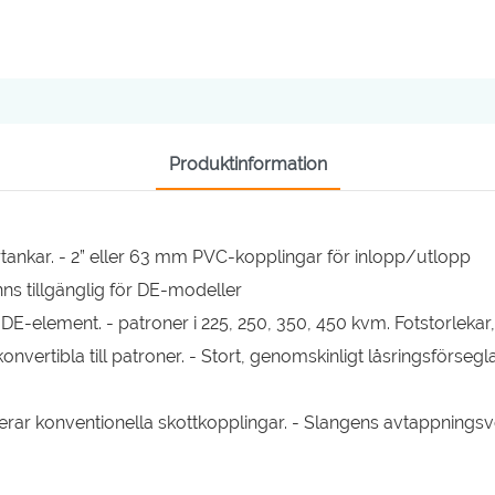
Produktinformation
tankar. - 2” eller 63 mm PVC-kopplingar för inlopp/utlopp
inns tillgänglig för DE-modeller
r DE-element. - patroner i 225, 250, 350, 450 kvm. Fotstorlekar, 
 konvertibla till patroner. - Stort, genomskinligt låsringsförseg
erar konventionella skottkopplingar. - Slangens avtappningsve