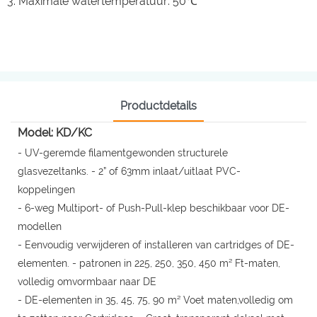
3. Maximale watertemperatuur: 50℃
Productdetails
Model: KD/KC
- UV-geremde filamentgewonden structurele
glasvezeltanks. - 2” of 63mm inlaat/uitlaat PVC-
koppelingen
- 6-weg Multiport- of Push-Pull-klep beschikbaar voor DE-
modellen
- Eenvoudig verwijderen of installeren van cartridges of DE-
elementen. - patronen in 225, 250, 350, 450 m² Ft-maten,
volledig omvormbaar naar DE
- DE-elementen in 35, 45, 75, 90 m² Voet maten,volledig om