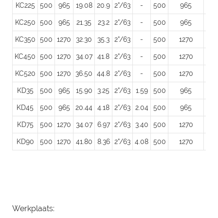
KC225
500
965
19.08
20.9
2”/63
-
500
965
34
KC250
500
965
21.35
23.2
2”/63
-
500
965
34
KC350
500
1270
32.30
35.3
2”/63
-
500
1270
64
KC450
500
1270
34.07
41.8
2”/63
-
500
1270
64
KC520
500
1270
36.50
44.8
2”/63
-
500
1270
64
KD35
500
965
15.90
3.25
2”/63
1.59
500
965
34
KD45
500
965
20.44
4.18
2”/63
2.04
500
965
34
KD75
500
1270
34.07
6.97
2”/63
3.40
500
1270
64
KD90
500
1270
41.80
8.36
2”/63
4.08
500
1270
64
Werkplaats: