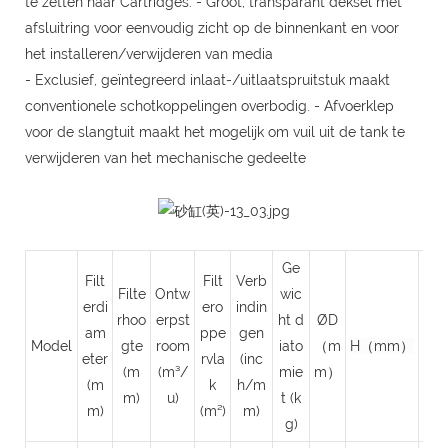
te zetten naar Cartridges. - Groot, transparant deksel met
afsluitring voor eenvoudig zicht op de binnenkant en voor
het installeren/verwijderen van media
- Exclusief, geïntegreerd inlaat-/uitlaatspruitstuk maakt
conventionele schotkoppelingen overbodig. - Afvoerklep
voor de slangtuit maakt het mogelijk om vuil uit de tank te
verwijderen van het mechanische gedeelte
Ge
Filt
Filt
Verb
Filte
Ontw
wic
erdi
ero
indin
rhoo
erpst
ht d
ØD
am
ppe
gen
A
Model
gte
room
iato
（m
H（mm）
eter
rvla
(inc
(m
(m
(m³/
mie
m）
(m
k
h/m
m)
u)
t (k
m)
(m²)
m)
g)