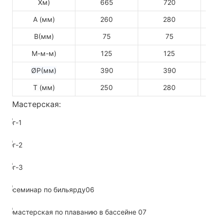
Хм)
665
720
А (мм)
260
280
B(мм)
75
75
М-м-м)
125
125
ØP(мм)
390
390
Т (мм)
250
280
Мастерская: