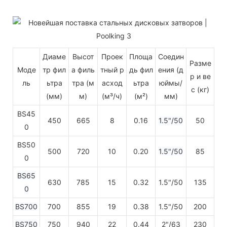
Диаме
Высот
Проек
Площа
Соедин
Разме
Моде
тр фил
а филь
тный р
дь фил
ения (д
р и ве
ль
ьтра
тра (м
асход
ьтра
юймы/
с (кг)
(мм)
м)
(м³/ч)
(м²)
мм)
BS45
450
665
8
0.16
1.5"/50
50
0
BS50
500
720
10
0.20
1.5"/50
85
0
BS65
630
785
15
0.32
1.5"/50
135
0
BS700
700
855
19
0.38
1.5"/50
200
BS750
750
940
22
0.44
2"/63
230