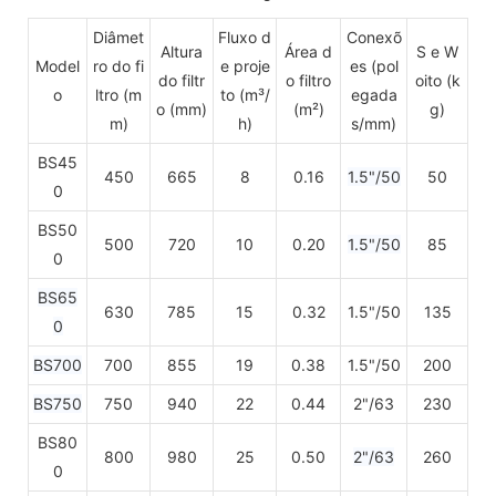
Diâmet
Fluxo d
Conexõ
Altura
Área d
S e W
Model
ro do fi
e proje
es (pol
do filtr
o filtro
oito (k
o
ltro (m
to (m³/
egada
o (mm)
(m²)
g)
m)
h)
s/mm)
BS45
450
665
8
0.16
1.5"/50
50
0
BS50
500
720
10
0.20
1.5"/50
85
0
BS65
630
785
15
0.32
1.5"/50
135
0
BS700
700
855
19
0.38
1.5"/50
200
BS750
750
940
22
0.44
2"/63
230
BS80
800
980
25
0.50
2"/63
260
0