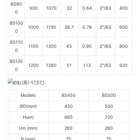
BS90
900
1070
32
0.64
2"/63
400
0
BS100
1000
1190
38.7
0.79
2"/63
600
0
BS110
1100
1300
43
0.95
2"/63
800
0
BS120
1200
1380
51
1.13
2"/63
920
0
Modelo
BS450
BS500
ØD(mm)
450
500
Hum)
665
720
Um (mm)
260
280
B (mm)
75
75