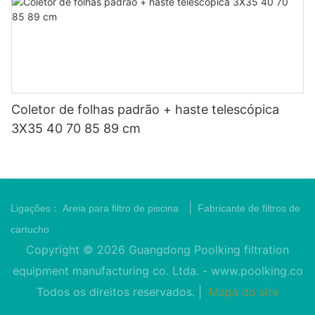
Coletor de folhas padrão + haste telescópica
3X35 40 70 85 89 cm
|
Ligações：
Areia para filtro de piscina
Fabricante de filtros de
cartucho
Copyright © 2026 Guangdong Poolking filtration
equipment manufacturing co. Ltda. -
www.poolking.co
Todos os direitos reservados. |
Mapa do site