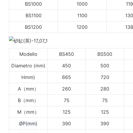
BS1000
1000
11
BS1100
1100
13
BS1200
1200
13
Modello
BS450
BS500
Diametro (mm)
450
500
Hmm)
665
720
A（mm）
260
280
B（mm）
75
75
M（mm）
125
125
ØP(mm)
390
390