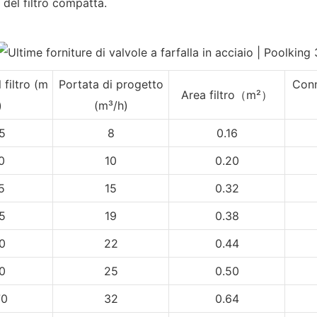
e del filtro compatta.
 filtro (m
Portata di progetto
Conn
Area filtro（m²）
)
(m³/h)
5
8
0.16
0
10
0.20
5
15
0.32
5
19
0.38
0
22
0.44
0
25
0.50
70
32
0.64