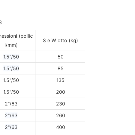
essioni (pollic
S e W otto (kg)
i/mm)
1.5"/50
50
1.5"/50
85
1.5"/50
135
1.5"/50
200
2"/63
230
2"/63
260
2"/63
400