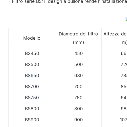
- Filtro serie BS: il design a bullone rende l'installazion
Diametro del filtro
Altezza del
Modello
(mm)
m
BS450
450
66
BS500
500
72
BS650
630
78
BS700
700
85
BS750
750
94
BS800
800
98
BS900
900
10