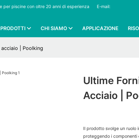
ture per piscine con oltre 20 anni di esperienza
​​​​​​​
E-mail:
PRODOTTI
CHI SIAMO
APPLICAZIONE
RIS
n acciaio | Poolking
Ultime Forni
Acciaio | P
Il prodotto svolge un ruolo 
proteggendo i componenti e l