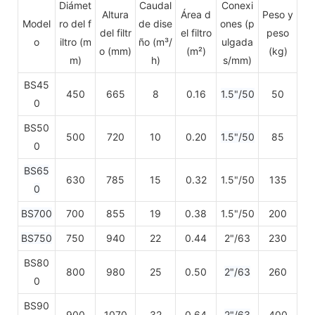
Diámet
Caudal
Conexi
Altura
Área d
Peso y
Model
ro del f
de dise
ones (p
del filtr
el filtro
peso
o
iltro (m
ño (m³/
ulgada
o (mm)
(m²)
(kg)
m)
h)
s/mm)
BS45
450
665
8
0.16
1.5"/50
50
0
BS50
500
720
10
0.20
1.5"/50
85
0
BS65
630
785
15
0.32
1.5"/50
135
0
BS700
700
855
19
0.38
1.5"/50
200
BS750
750
940
22
0.44
2"/63
230
BS80
800
980
25
0.50
2"/63
260
0
BS90
900
1070
32
0.64
2"/63
400