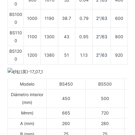
0
BS100
1000
1190
38.7
0.79
2"/63
600
0
BS110
1100
1300
43
0.95
2"/63
800
0
BS120
1200
1380
51
1.13
2"/63
920
0
Modelo
BS450
BS500
Diámetro interior
450
500
(mm)
Mmm)
665
720
A (mm)
260
280
B (mm)
75
75