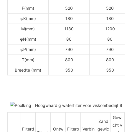
F(mm)
520
520
φK(mm)
180
180
M(mm)
1180
1200
φN(mm)
80
80
φP(mm)
790
790
T(mm)
800
800
Breedte (mm)
350
350
Gewi
Zand
cht v
Filterd
Ontw
Filtero
Verbin
gewic