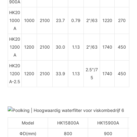
900A
HK20
1000
1000
2100
23.7
0.79
2"/63
1220
270
A
HK20
1200
1200
2100
30.0
1.13
2"/63
1740
450
A
HK20
2.5"/7
1200
1200
2100
33.9
1.13
1740
450
5
A-2.5
Model
HK15800A
HK15900A
ΦD(mm)
800
900