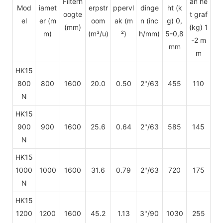
Filterh
an he
Mod
iamet
erpstr
ppervl
dinge
ht (k
oogte
t graf
el
er (m
oom
ak (m
n
(inc
g) 0,
(mm)
(kg) 1
m)
(m³/u)
²)
h/mm)
5-0,8
-2 m
mm
m
HK15
800
800
1600
20.0
0.50
2"/63
455
110
N
HK15
900
900
1600
25.6
0.64
2"/63
585
145
N
HK15
1000
1000
1600
31.6
0.79
2"/63
720
175
N
HK15
1200
1200
1600
45.2
1.13
3"/90
1030
255