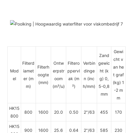
Gewi
Zand
cht v
Filterd
Ontw
Filtero
Verbin
gewic
Filterh
an he
Mod
iamet
erpstr
ppervl
dinge
ht (k
oogte
t graf
el
er (m
oom
ak (m
n
(inc
g) 0,
(mm)
(kg) 1
m)
(m³/u)
²)
h/mm)
5-0,8
-2 m
mm
m
HK15
800
1600
20.0
0.50
2"/63
455
170
800
HK15
900
1600
25.6
0.64
2"/63
585
230