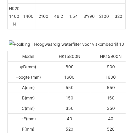
HK20
1400
1400
2100
46.2
1.54
3"/90
2100
320
N
Model
HK15800N
HK15900N
φD(mm)
800
900
Hoogte (mm)
1600
1600
A(mm)
550
550
B(mm)
150
150
C(mm)
350
350
φE(mm)
40
40
F(mm)
520
520