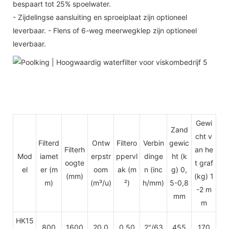
bespaart tot 25% spoelwater.
- Zijdelingse aansluiting en sproeiplaat zijn optioneel
leverbaar. - Flens of 6-weg meerwegklep zijn optioneel
leverbaar.
Gewi
Zand
cht v
Filterd
Ontw
Filtero
Verbin
gewic
Filterh
an he
Mod
iamet
erpstr
ppervl
dinge
ht (k
oogte
t graf
el
er (m
oom
ak (m
n
(inc
g) 0,
(mm)
(kg) 1
m)
(m³/u)
²)
h/mm)
5-0,8
-2 m
mm
m
HK15
800
1600
20.0
0.50
2"/63
455
170