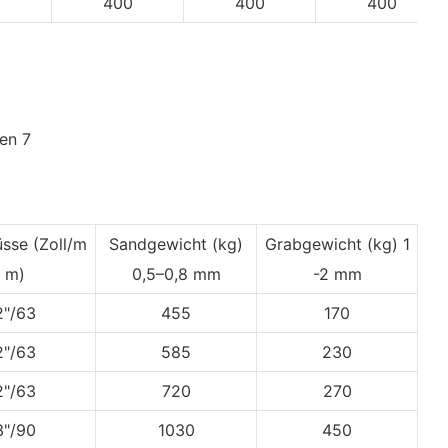
0
400
400
400
üsse
(Zoll/m
Sandgewicht (kg)
Grabgewicht
(kg) 1
m)
0,5–0,8 mm
-2 mm
2"/63
455
170
2"/63
585
230
2"/63
720
270
3"/90
1030
450