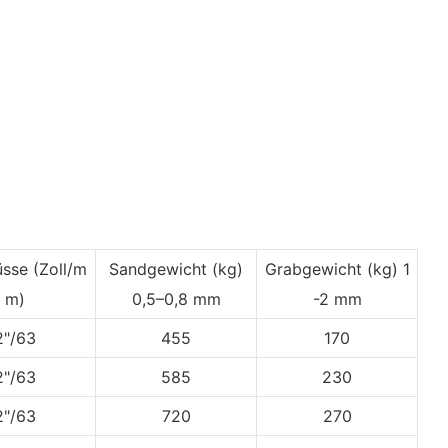
üsse
(Zoll/m
Sandgewicht (kg)
Grabgewicht
(kg) 1
m)
0,5–0,8 mm
-2 mm
2"/63
455
170
2"/63
585
230
2"/63
720
270