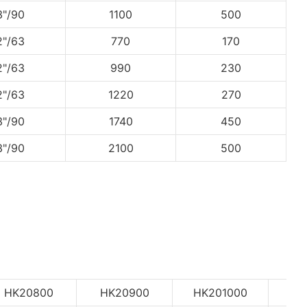
3"/90
1100
500
2"/63
770
170
2"/63
990
230
2"/63
1220
270
3"/90
1740
450
3"/90
2100
500
HK20800
HK20900
HK201000
HK