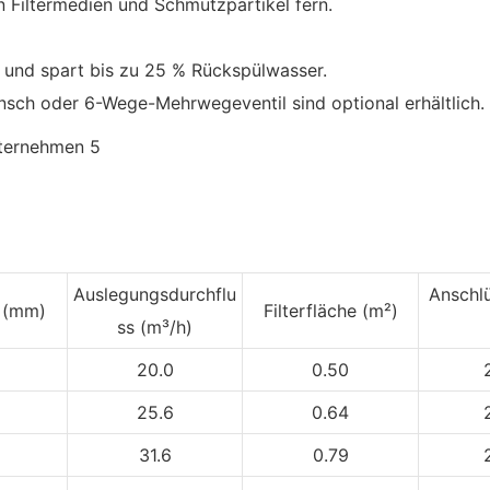
 Filtermedien und Schmutzpartikel fern.
 und spart bis zu 25 % Rückspülwasser.
lansch oder 6-Wege-Mehrwegeventil sind optional erhältlich.
Auslegungsdurchflu
Anschl
e
(mm)
Filterfläche (m²)
ss (m³/h)
20.0
0.50
25.6
0.64
31.6
0.79