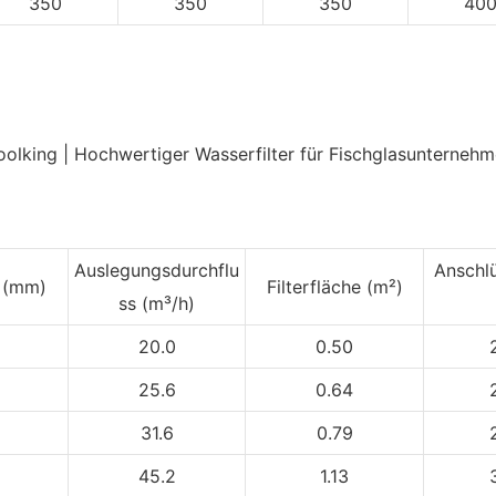
350
350
350
40
Auslegungsdurchflu
Anschl
e
(mm)
Filterfläche (m²)
ss (m³/h)
20.0
0.50
25.6
0.64
31.6
0.79
45.2
1.13