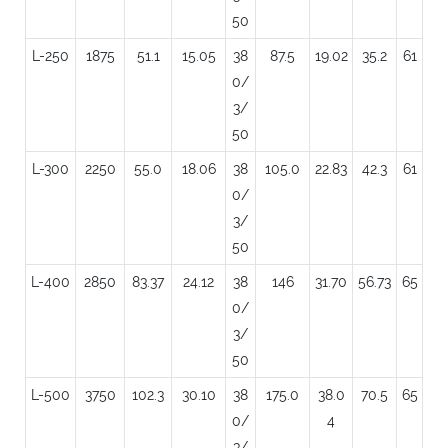
50
L-250
1875
51.1
15.05
38
87.5
19.02
35.2
61
0/
3/
50
L-300
2250
55.0
18.06
38
105.0
22.83
42.3
61
0/
3/
50
L-400
2850
83.37
24.12
38
146
31.70
56.73
65
0/
3/
50
L-500
3750
102.3
30.10
38
175.0
38.0
70.5
65
0/
4
3/