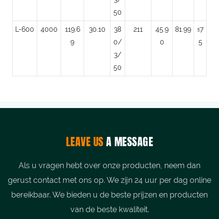
50
L-600
4000
119.6
30.10
38
211
45.9
81.99
≤7
9
0/
0
5
3/
50
LEAVE US
A MESSAGE
Als u vragen hebt over onze producten, neem dan
gerust contact met ons op. We zijn 24 uur per dag online
bereikbaar. We bieden u de beste prijzen en producten
van de beste kwaliteit.