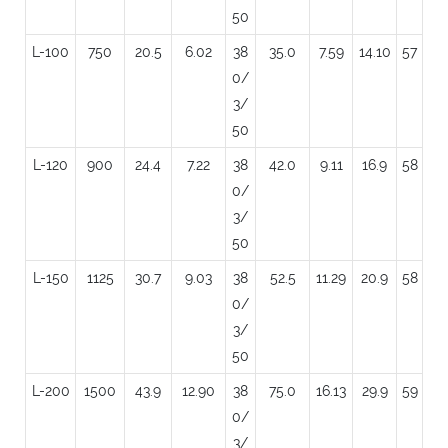
50
L-100
750
20.5
6.02
38
35.0
7.59
14.10
57
0/
3/
50
L-120
900
24.4
7.22
38
42.0
9.11
16.9
58
0/
3/
50
L-150
1125
30.7
9.03
38
52.5
11.29
20.9
58
0/
3/
50
L-200
1500
43.9
12.90
38
75.0
16.13
29.9
59
0/
3/