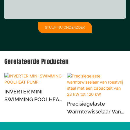
STUUR NU ONDERZOEK
Gerelateerde Producten
INVERTER MINI
SWIMMING POOLHEAT
Precisiegelaste
PUMP
Warmtewisselaar Van
Roestvrij Staal Met Een
Capaciteit Van 28 KW