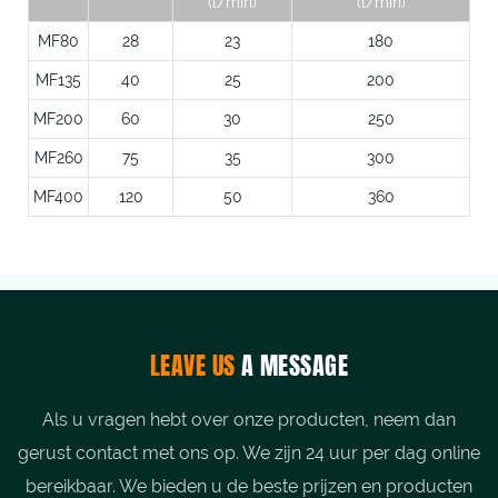
(l/min)
(l/min)
MF80
28
23
180
MF135
40
25
200
MF200
60
30
250
MF260
75
35
300
MF400
120
50
360
LEAVE US
A MESSAGE
Als u vragen hebt over onze producten, neem dan
gerust contact met ons op. We zijn 24 uur per dag online
bereikbaar. We bieden u de beste prijzen en producten