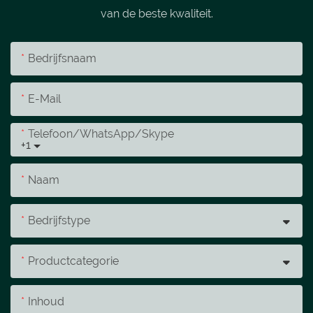
van de beste kwaliteit.
Bedrijfsnaam
E-Mail
Telefoon/WhatsApp/Skype
+1
Naam
Bedrijfstype
Productcategorie
Inhoud