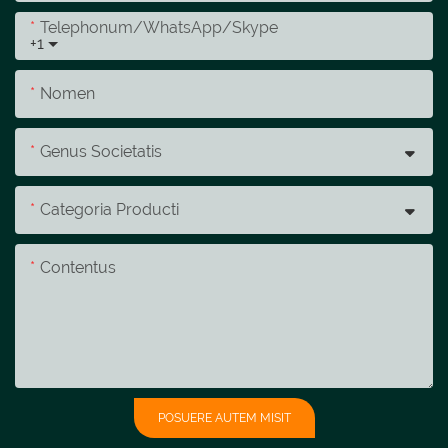
Telephonum/whatsApp/skype
+1
Nomen
Genus Societatis
Categoria Producti
Contentus
POSUERE AUTEM MISIT