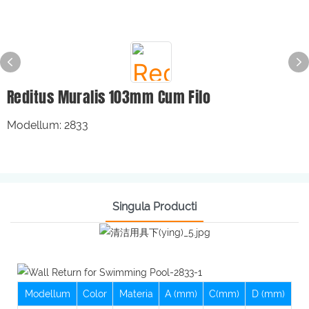
Reditus Muralis 103mm Cum Filo
Modellum: 2833
Singula Producti
Modellum
Color
Materia
A (mm)
C(mm)
D (mm)