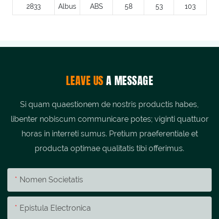
2833
Albus
ABS
58
53
103
LEAVE US
A MESSAGE
Si quam quaestionem de nostris productis habes,
libenter nobiscum communicare potes; viginti quattuor
horas in interreti sumus. Pretium praeferentiale et
producta optimae qualitatis tibi offerimus.
Nomen Societatis
Epistula Electronica