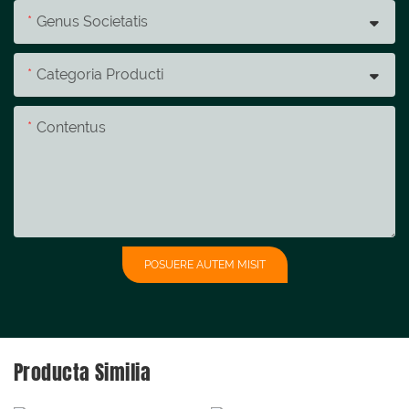
Genus Societatis
Categoria Producti
Contentus
POSUERE AUTEM MISIT
Producta Similia