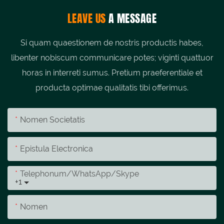
LEAVE US
A MESSAGE
Si quam quaestionem de nostris productis habes,
libenter nobiscum communicare potes; viginti quattuor
horas in interreti sumus. Pretium praeferentiale et
producta optimae qualitatis tibi offerimus.
Nomen Societatis
Epistula Electronica
Telephonum/whatsApp/skype
+1
Nomen