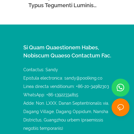
Typus Tegumenti Luminis
Subaquanei LED Pro Piscinis
Cementitiis
Si Quam Quaestionem Habes,
Nobiscum Quaeso Contactum Fac.
Contactus: Sandy
Epistula electronica:
sandy@poolking.co
Linea directa venditionum: +86-20-34982303
WhatsApp: +86-13922334815
Adde: Non. LXXX, Danan Septentrionalis via,
Dagang Village, Dagang Oppidum, Nansha
Districtus, Guangzhou urbem (praemissis
negotiis temporariis)