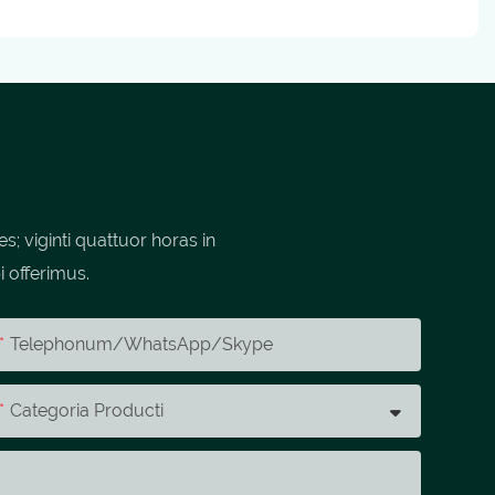
 viginti quattuor horas in
i offerimus.
Telephonum/whatsApp/skype
Categoria Producti