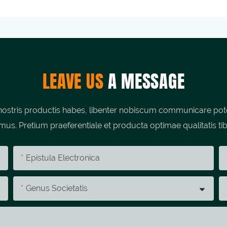
LEAVE US
A MESSAGE
stris productis habes, libenter nobiscum communicare potes;
umus. Pretium praeferentiale et producta optimae qualitatis tib
Epistula Electronica
Genus Societatis