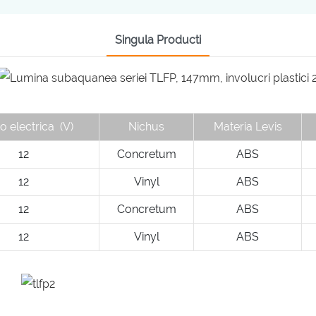
Singula Producti
o electrica
(V)
Nichus
Materia Levis
12
Concretum
ABS
12
Vinyl
ABS
12
Concretum
ABS
12
Vinyl
ABS