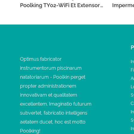
Poolking TY02-WiFi Et Extensor
Impermea
Potestatis AP103 Pro Luminibus
Glutinat
Piscinae LED
Piscinae
Optimus fabricator
I
instrumentorum piscinarum
F
natatoriarum - Poolkin perget
A
propter administrationem
L
innovativam et qualitatem
S
excellentem. Imaginatio futurum
C
I
subvertet, fabricatio intelligens
S
aetatem ducet, hoc est motto
I
Poolking!