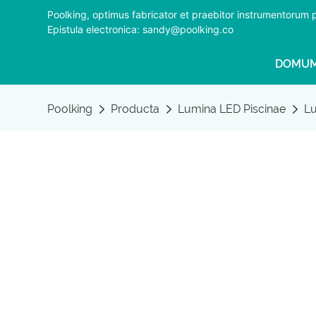
Poolking, optimus fabricator et praebitor instrumentorum
Epistula electronica: sandy@poolking.co
DOMU
Poolking
Producta
Lumina LED Piscinae
Lu