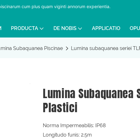
 piscinarum cum plus quam viginti annorum experientia.
​​​​​​​
M
PRODUCTA
DE NOBIS
APPLICATIO
OPU
mina Subaquanea Piscinae
Lumina subaquanea seriei TLFP
Lumina Subaquanea Se
Plastici
Norma Impermeabilis: IP68
Longitudo funis: 2.5m