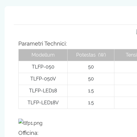
Parametri Technici:
Modellum
Potestas
(W)
Tensi
TLFP-050
50
TLFP-050V
50
TLFP-LED18
1.5
TLFP-LED18V
1.5
Officina: