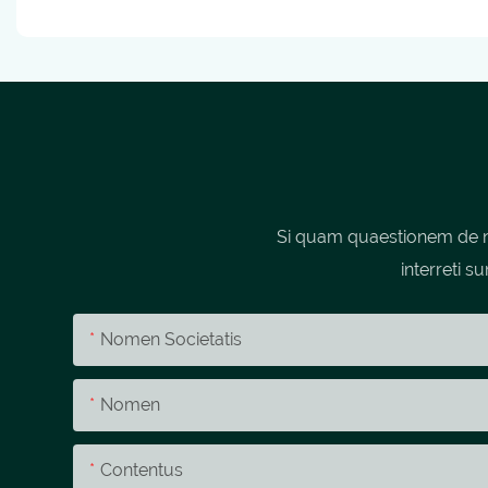
Si quam quaestionem de no
interreti s
Nomen Societatis
Nomen
Contentus