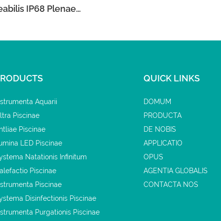
bilis IP68 Plenae
ionis Pro Luminibus
 LED Poolking
PRODUCTS
QUICK LINKS
nstrumenta Aquarii
DOMUM
iltra Piscinae
PRODUCTA
ntliae Piscinae
DE NOBIS
umina LED Piscinae
APPLICATIO
ystema Natationis Infinitum
OPUS
alefactio Piscinae
AGENTIA GLOBALIS
nstrumenta Piscinae
CONTACTA NOS
ystema Disinfectionis Piscinae
nstrumenta Purgationis Piscinae