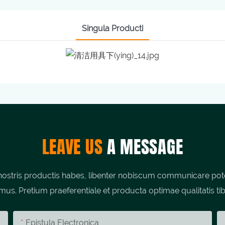
Singula Producti
LEAVE US
A MESSAGE
stris productis habes, libenter nobiscum communicare potes;
umus. Pretium praeferentiale et producta optimae qualitatis tib
Epistula Electronica