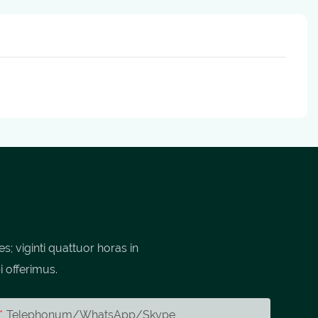
 viginti quattuor horas in
i offerimus.
Telephonum/whatsApp/skype