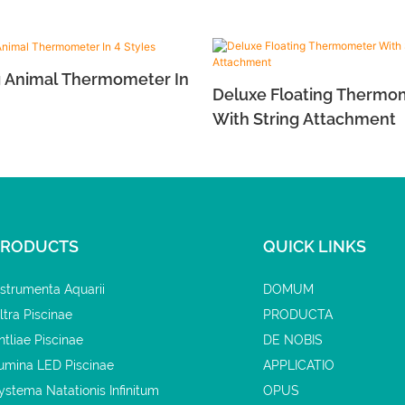
g Animal Thermometer In
Deluxe Floating Thermo
With String Attachment
PRODUCTS
QUICK LINKS
nstrumenta Aquarii
DOMUM
iltra Piscinae
PRODUCTA
ntliae Piscinae
DE NOBIS
umina LED Piscinae
APPLICATIO
ystema Natationis Infinitum
OPUS