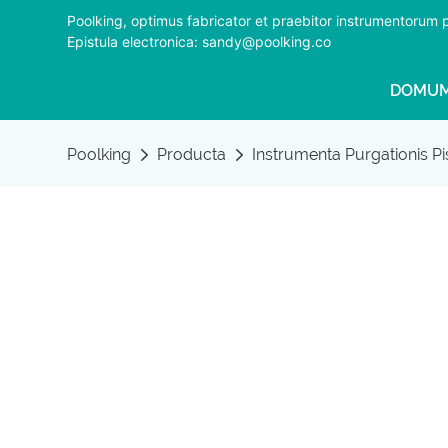
Poolking, optimus fabricator et praebitor instrumentorum
Epistula electronica: sandy@poolking.co
DOMU
Poolking
Producta
Instrumenta Purgationis Pi