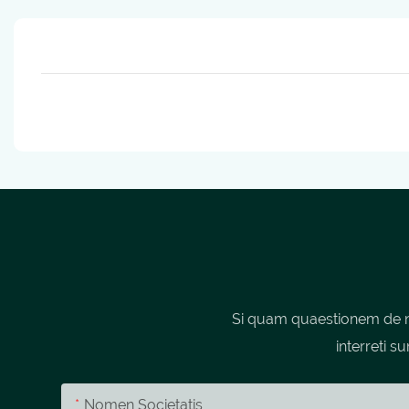
Si quam quaestionem de no
interreti s
Nomen Societatis