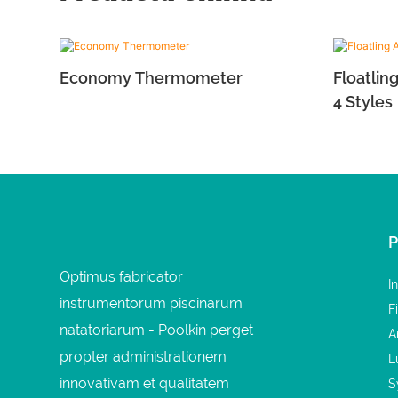
Economy Thermometer
Floatlin
4 Styles
Optimus fabricator
I
instrumentorum piscinarum
F
natatoriarum - Poolkin perget
A
propter administrationem
L
innovativam et qualitatem
S