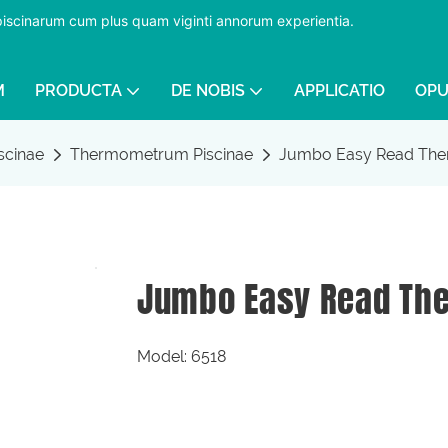
 piscinarum cum plus quam viginti annorum experientia.
​​​​​​​
M
PRODUCTA
DE NOBIS
APPLICATIO
OPU
scinae
Thermometrum Piscinae
Jumbo Easy Read Th
Jumbo Easy Read Th
Model: 6518