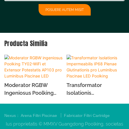
POSUERE AUTEM MISIT
Producta Similia
Moderator RGBW
Transformator
Ingeniosus Poolking
Isolationis
TY02-WiFi Et Extensor
Impermeabilis IP68
Potestatis AP103 Pro
Plenae Glutinationis
|
Nexus：
Arena Filtri Piscinae
Fabricator Filtri Cartridge
Luminibus Piscinae LED
Pro Luminibus Piscinae
LED Poolking
Ius proprietatis © MMXV Guangdong Poolking, societas