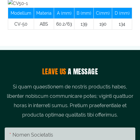
Modellum
Materia
A (mm)
B (mm)
C(mm)
D (mm)
CV-50
ABS
60.2/63
139
190
134
LEAVE US
A MESSAGE
Si quam quaestionem de nostris productis habes,
libenter nobiscum communicare potes; viginti quattuor
horas in interreti sumus. Pretium praeferentiale et
producta optimae qualitatis tibi offerimus.
Nomen Societatis