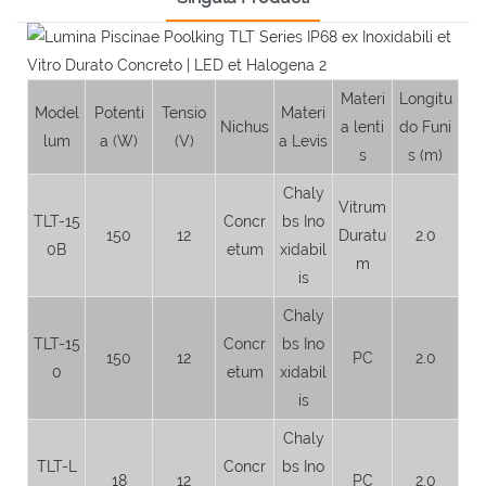
Materi
Longitu
Model
Potenti
Tensio
Materi
Nichus
a lenti
do Funi
lum
a (W)
(V)
a Levis
s
s (m)
Chaly
Vitrum
TLT-15
Concr
bs Ino
150
12
Duratu
2.0
0B
etum
xidabil
m
is
Chaly
TLT-15
Concr
bs Ino
150
12
PC
2.0
0
etum
xidabil
is
Chaly
TLT-L
Concr
bs Ino
18
12
PC
2.0