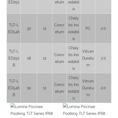
ED252
etum
xidabil
is
Chaly
TLT-L
Concr
bs Ino
30
12
PC
2.0
ED546
etum
xidabil
is
Chaly
TLT-L
Vitrum
Concr
bs Ino
ED252
18
12
Duratu
2.0
etum
xidabil
B
m
is
Chaly
TLT-L
Vitrum
Concr
bs Ino
ED546
30
12
Duratu
2.0
etum
xidabil
B
m
is