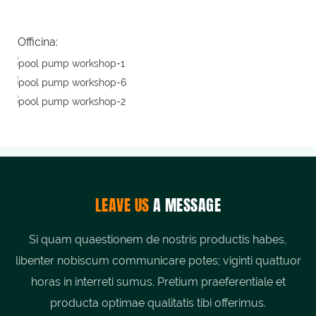
Officina:
LEAVE US
A MESSAGE
Si quam quaestionem de nostris productis habes,
libenter nobiscum communicare potes; viginti quattuor
horas in interreti sumus. Pretium praeferentiale et
producta optimae qualitatis tibi offerimus.