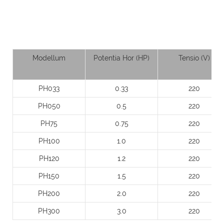
Modellum
Potentia Hor (HP)
Tensio (V)
PH033
0.33
220
PH050
0.5
220
PH75
0.75
220
PH100
1.0
220
PH120
1.2
220
PH150
1.5
220
PH200
2.0
220
PH300
3.0
220